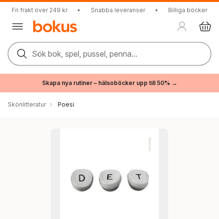
Fri frakt över 249 kr
•
Snabba leveranser
•
Billiga böcker
Sök bok, spel, pussel, penna...
Skapa nya rutiner – hälsoböcker upp till 50% →
Skönlitteratur
Poesi