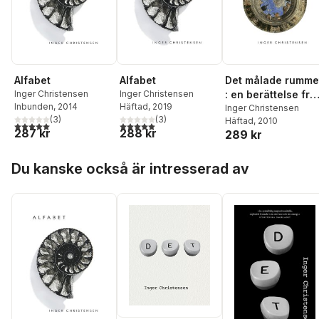
Alfabet
Det målade rumme
Alfabet
Inger Christensen
: en berättelse frå
Inger Christensen
Häftad
, 2019
Inbunden
, 2014
Mantua
Inger Christensen
(
3
)
(
3
)
Häftad
, 2010
5,0
utav 5 stjärnor. Totalt antal röster:
5,0
utav 5 stjärnor. Totalt antal röster:
288 kr
287 kr
289 kr
Hoppa över listan
Du kanske också är intresserad av