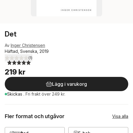
Det
Av
Inger Christensen
Häftad, Svenska, 2019
(
1
)
5,0
utav 5 stjärnor. Totalt antal röster:
219 kr
Lägg i varukorg
Skickas
.
Fri frakt över 249 kr.
Fler format och utgåvor
Visa alla