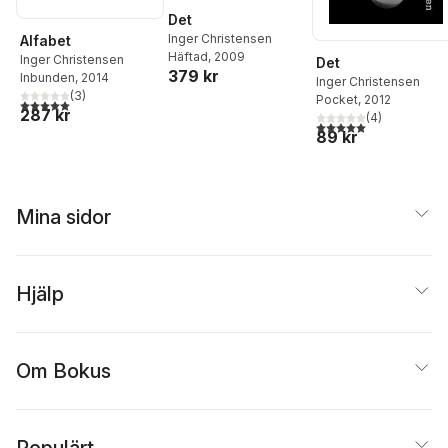
Det
Inger Christensen
Alfabet
Häftad
, 2009
Inger Christensen
Det
379 kr
Inbunden
, 2014
Inger Christensen
(
3
)
Pocket
, 2012
5,0
utav 5 stjärnor. Totalt antal röster:
287 kr
(
4
)
5,0
utav 5 stjärnor. Tota
89 kr
Mina sidor
Hjälp
Om Bokus
Populärt