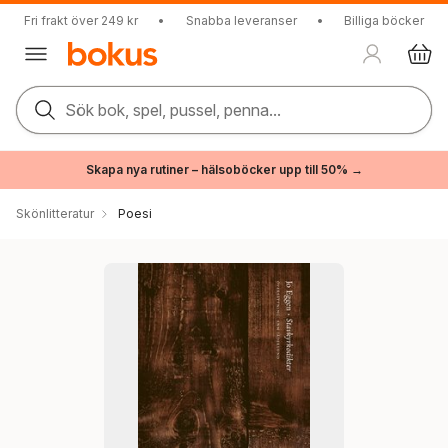
Fri frakt över 249 kr
•
Snabba leveranser
•
Billiga böcker
Sök bok, spel, pussel, penna...
Skapa nya rutiner – hälsoböcker upp till 50% →
Skönlitteratur
Poesi