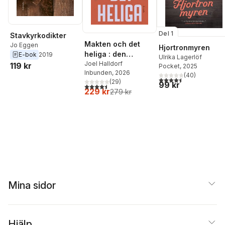
Del 1
Stavkyrkodikter
Makten och det
Jo Eggen
Hjortronmyren
heliga : den
E-bok
2019
Ulrika Lagerlöf
religiösa
Joel Halldorf
119 kr
Pocket
, 2025
Inbunden
, 2026
vändningen i
(
40
)
4,5
utav 5 stjärnor. Tota
(
29
)
99 kr
världspolitiken
4,5
utav 5 stjärnor. Totalt antal röster:
229 kr
279 kr
Mina sidor
Hjälp