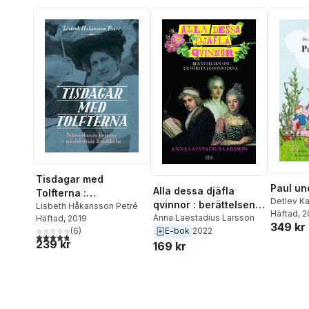
Tisdagar med
Paul un
Alla dessa djäfla
Tolfterna :
Detlev K
qvinnor : berättelsen
nätverkande kvinnor i
Lisbeth Håkansson Petré
Häftad
, 
om de första
Anna Laestadius Larsson
Häftad
, 2019
sekelskiftets
349 kr
(
6
)
E-bok
2022
feministerna
Stockholm
4,8
utav 5 stjärnor. Totalt antal röster:
239 kr
169 kr