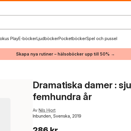
okus Play
E-böcker
Ljudböcker
Pocketböcker
Spel och pussel
Skapa nya rutiner – hälsoböcker upp till 50% →
Dramatiska damer : sju
femhundra år
Av
Nils Hjort
Inbunden, Svenska, 2019
286 kr