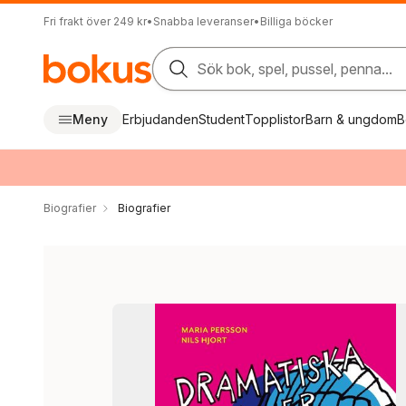
Fri frakt över 249 kr
•
Snabba leveranser
•
Billiga böcker
Sök bok, spel, pussel, penna...
Meny
Erbjudanden
Student
Topplistor
Barn & ungdom
B
Biografier
Biografier