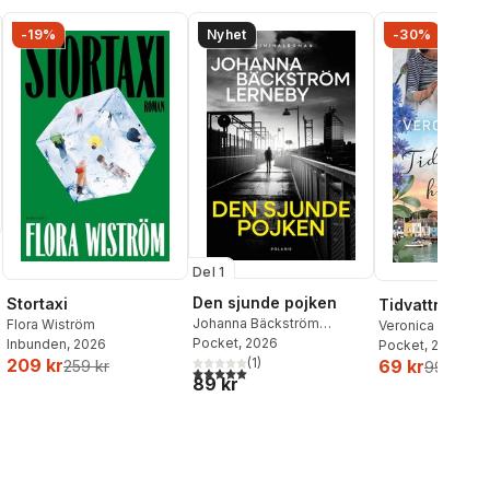
-19%
Nyhet
-30%
Del 1
Den sjunde pojken
Stortaxi
Tidvattnets h
Johanna Bäckström
Flora Wiström
Veronica Henry
Lerneby
Pocket
, 2026
Inbunden
, 2026
Pocket
, 2026
(
1
)
209 kr
69 kr
259 kr
99 kr
5,0
utav 5 stjärnor. Totalt antal röster:
89 kr