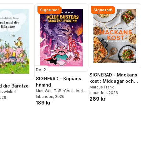
Signerad!
Signerad!
Del 2
SIGNERAD - Mackans
SIGNERAD - Kopians
kost : Middagar och
hämnd
d die Bäratze
matlådor
Marcus Frank
IJustWantToBeCool
,
Joel
atzwinkel
Inbunden
, 2026
Adolphson
Inbunden
, 2026
,
Emil Ejdemo
2026
269 kr
189 kr
Beer
,
Victor Beer