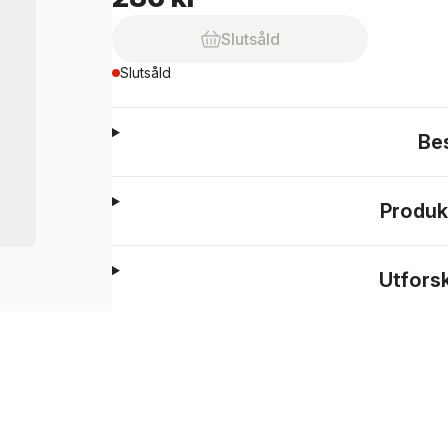
Slutsåld
Slutsåld
Be
Produk
Utfors