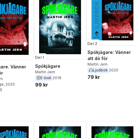
Del 2
Spökjägare: Vänner
Del 1
att dö för
Martin Jern
Spökjägare
are. Vänner
Ljudbok
2020
Martin Jern
ör
79 kr
E-bok
2019
rn
99 kr
ge
, 2020
1
)
stjärnor. Totalt antal röster: