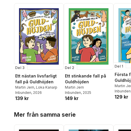
Del 1
Del 3
Del 2
Första f
Ett nästan livsfarligt
Ett stinkande fall på
Guldhö
fall på Guldhöjden
Guldhöjden
Martin Je
Martin Jern
,
Loka Kanarp
Martin Jern
Inbunden
Inbunden
, 2026
Inbunden
, 2025
129 kr
139 kr
149 kr
Hoppa över listan
Mer från samma serie