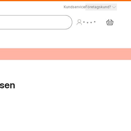
Kundservice
Företagskund?
nsen