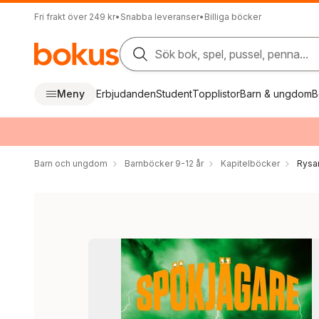
Fri frakt över 249 kr
•
Snabba leveranser
•
Billiga böcker
Sök bok, spel, pussel, penna...
Meny
Erbjudanden
Student
Topplistor
Barn & ungdom
B
Barn och ungdom
Barnböcker 9-12 år
Kapitelböcker
Rysar