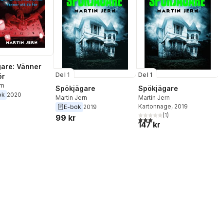
are: Vänner
Del 1
Del 1
ör
rn
Spökjägare
Spökjägare
ok
2020
Martin Jern
Martin Jern
Kartonnage
, 2019
E-bok
2019
(
1
)
99 kr
3,0
utav 5 stjärnor. Totalt ant
147 kr