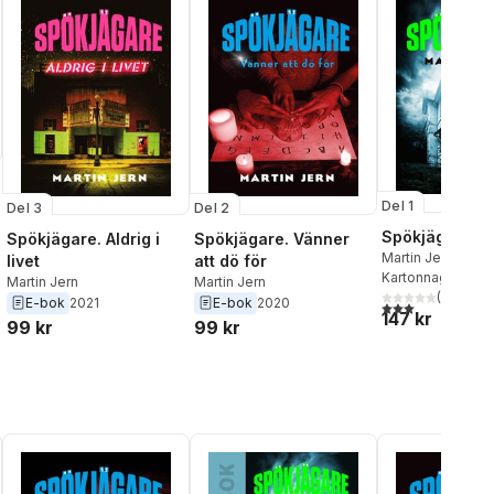
Del 1
Del 3
Del 2
Spökjägare
Spökjägare. Aldrig i
Spökjägare. Vänner
Martin Jern
livet
att dö för
Kartonnage
, 2019
Martin Jern
Martin Jern
(
1
)
E-bok
2021
E-bok
2020
3,0
utav 5 stjärnor
147 kr
99 kr
99 kr