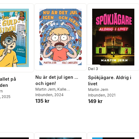
Del 3
Nu är det jul igen ...
Spökjägare. Aldrig i
allet på
och igen!
livet
jden
Martin Jern
,
Kalle
Martin Jern
rn
Landegren
Inbunden
, 2024
Inbunden
, 2021
, 2025
135 kr
149 kr