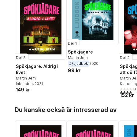
Del 1
Spökjägare
Del 3
Del 2
Martin Jern
Ljudbok
2020
Spökjägare. Aldrig i
Spökjäg
99 kr
livet
att dö f
Martin Jern
Martin Je
Inbunden
, 2021
Kartonna
149 kr
(
4,0
utav 5 
152 kr
Hoppa över listan
Du kanske också är intresserad av