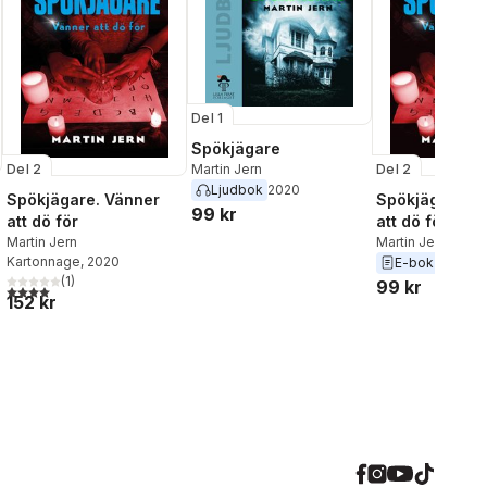
Del 1
Spökjägare
Del 2
Del 2
Martin Jern
Ljudbok
2020
Spökjägare. Vänner
Spökjägare. V
99 kr
att dö för
att dö för
Martin Jern
Martin Jern
Kartonnage
, 2020
E-bok
2020
al röster:
(
1
)
99 kr
4,0
utav 5 stjärnor. Totalt antal röster:
152 kr