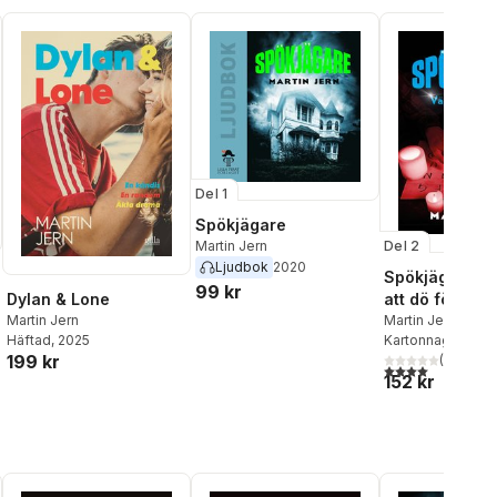
Del 1
Spökjägare
Del 2
Martin Jern
Ljudbok
2020
Spökjägare. V
99 kr
Dylan & Lone
att dö för
Martin Jern
Martin Jern
Häftad
, 2025
Kartonnage
, 202
199 kr
(
1
)
4,0
utav 5 stjärnor
152 kr