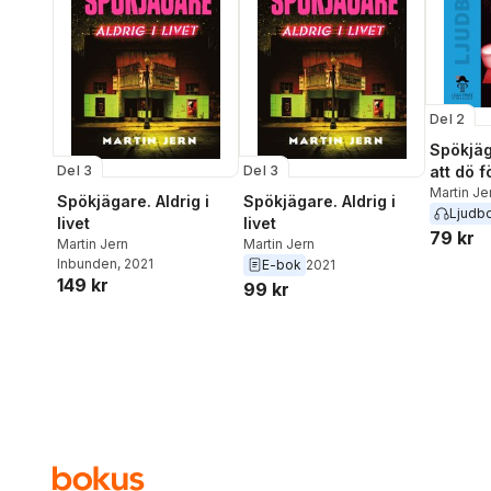
Del 2
Spökjäg
Del 3
Del 3
att dö f
Martin Je
Spökjägare. Aldrig i
Spökjägare. Aldrig i
Ljudb
livet
livet
79 kr
Martin Jern
Martin Jern
Inbunden
, 2021
E-bok
2021
149 kr
99 kr