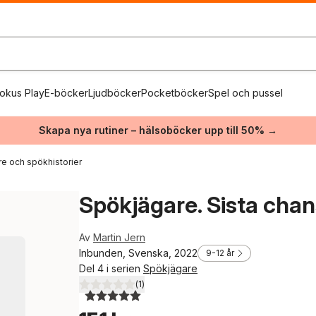
okus Play
E-böcker
Ljudböcker
Pocketböcker
Spel och pussel
Skapa nya rutiner – hälsoböcker upp till 50% →
e och spökhistorier
Spökjägare. Sista cha
Av
Martin Jern
Inbunden, Svenska, 2022
9-12 år
Del 4 i serien
Spökjägare
(
1
)
5,0
utav 5 stjärnor. Totalt antal röster: