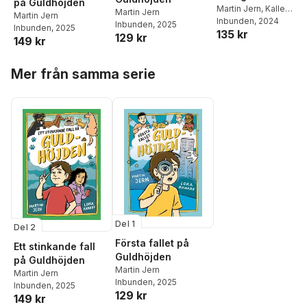
på Guldhöjden
Martin Jern
,
Kalle
Martin Jern
Martin Jern
Landegren
Inbunden
, 2024
Inbunden
, 2025
Inbunden
, 2025
135 kr
129 kr
149 kr
Hoppa över listan
Mer från samma serie
Del 1
Del 2
Första fallet på
Ett stinkande fall
Guldhöjden
på Guldhöjden
Martin Jern
Martin Jern
Inbunden
, 2025
Inbunden
, 2025
129 kr
149 kr