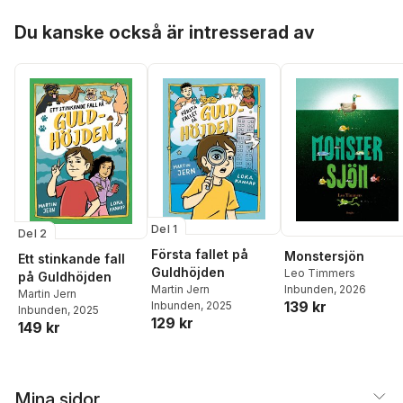
Hoppa över listan
Du kanske också är intresserad av
Del 1
Del 2
Första fallet på
Monstersjön
Ett stinkande fall
Guldhöjden
Leo Timmers
på Guldhöjden
Inbunden
, 2026
Martin Jern
Martin Jern
139 kr
Inbunden
, 2025
Inbunden
, 2025
129 kr
149 kr
Mina sidor