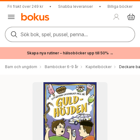
Fri frakt över 249 kr
•
Snabba leveranser
•
Billiga böcker
Sök bok, spel, pussel, penna...
Skapa nya rutiner – hälsoböcker upp till 50% →
Barn och ungdom
Barnböcker 6-9 år
Kapitelböcker
Deckare ba