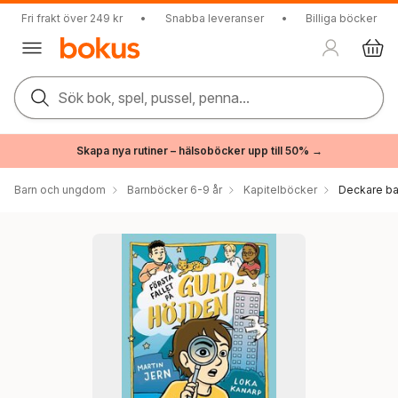
Fri frakt över 249 kr
•
Snabba leveranser
•
Billiga böcker
Sök bok, spel, pussel, penna...
Skapa nya rutiner – hälsoböcker upp till 50% →
Barn och ungdom
Barnböcker 6-9 år
Kapitelböcker
Deckare ba