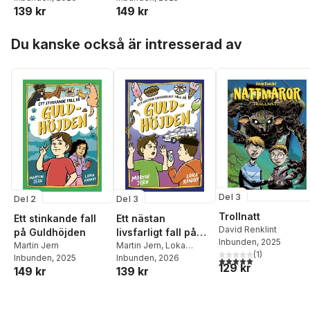
139 kr
149 kr
Hoppa över listan
Du kanske också är intresserad av
Del 3
Del 2
Del 3
Trollnatt
Ett stinkande fall
Ett nästan
David Renklint
på Guldhöjden
livsfarligt fall på
Inbunden
, 2025
Martin Jern
Guldhöjden
Martin Jern
,
Loka
(
1
)
Inbunden
, 2025
Kanarp
Inbunden
, 2026
5,0
utav 5 stjärnor. Tota
129 kr
149 kr
139 kr