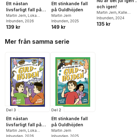
Nu är det jul igen ..
Ett nästan
Ett stinkande fall
och igen!
livsfarligt fall på
på Guldhöjden
Martin Jern
,
Kalle
Guldhöjden
Martin Jern
,
Loka
Martin Jern
Landegren
Inbunden
, 2024
Kanarp
Inbunden
, 2026
Inbunden
, 2025
135 kr
139 kr
149 kr
Hoppa över listan
Mer från samma serie
Del 3
Del 2
Ett nästan
Ett stinkande fall
livsfarligt fall på
på Guldhöjden
Guldhöjden
Martin Jern
,
Loka
Martin Jern
Kanarp
Inbunden
, 2026
Inbunden
, 2025