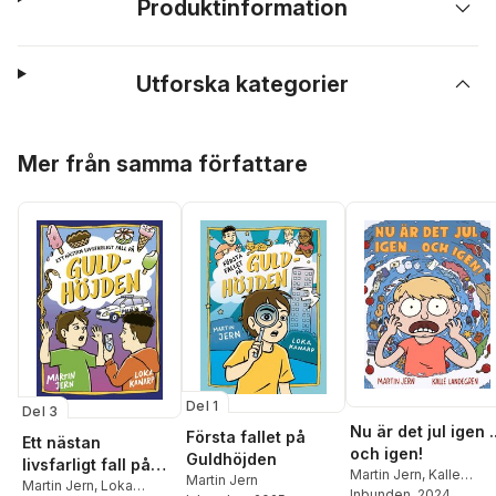
Produktinformation
Utforska kategorier
Hoppa över listan
Mer från samma författare
Del 1
Del 3
Nu är det jul igen ..
Första fallet på
Ett nästan
och igen!
Guldhöjden
livsfarligt fall på
Martin Jern
,
Kalle
Martin Jern
Guldhöjden
Martin Jern
,
Loka
Landegren
Inbunden
, 2024