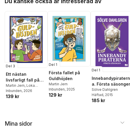
Du kanske också är intresserad av
Del 1
Del 3
Del 1
Första fallet på
Ett nästan
Innebandypiratern
Guldhöjden
livsfarligt fall på
a. Första säsonge
Martin Jern
Guldhöjden
Martin Jern
,
Loka
Inbunden
, 2025
Sölve Dahlgren
Kanarp
Inbunden
, 2026
129 kr
Häftad
, 2015
139 kr
185 kr
Mina sidor