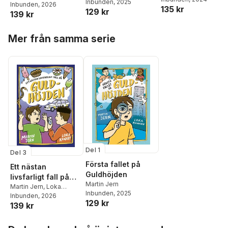
Inbunden
, 2025
Kanarp
Inbunden
, 2026
135 kr
129 kr
139 kr
Hoppa över listan
Mer från samma serie
Del 1
Del 3
Första fallet på
Ett nästan
Guldhöjden
livsfarligt fall på
Martin Jern
Guldhöjden
Martin Jern
,
Loka
Inbunden
, 2025
Kanarp
Inbunden
, 2026
129 kr
139 kr
Hoppa över listan