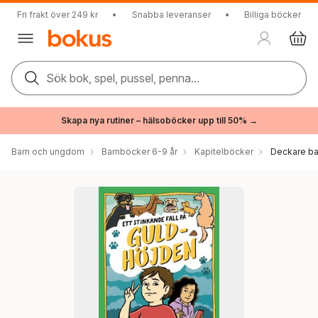
Fri frakt över 249 kr
•
Snabba leveranser
•
Billiga böcker
Sök bok, spel, pussel, penna...
Skapa nya rutiner – hälsoböcker upp till 50% →
Barn och ungdom
Barnböcker 6-9 år
Kapitelböcker
Deckare ba