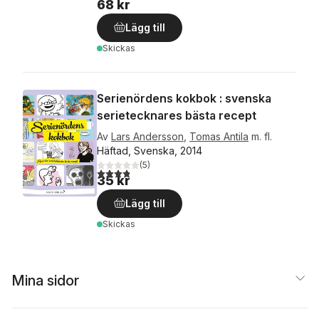
68 kr
Lägg till
Skickas
Serienördens kokbok : svenska
serietecknares bästa recept
Av
Lars Andersson
,
Tomas Antila
m. fl.
Häftad, Svenska, 2014
(
5
)
3,8
utav 5 stjärnor. Totalt antal röster:
35 kr
Lägg till
Skickas
Mina sidor