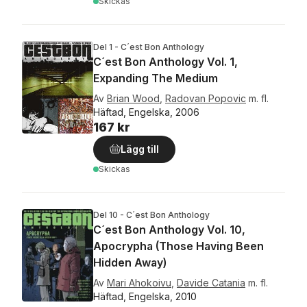
Skickas
Del 1 - C´est Bon Anthology
C´est Bon Anthology Vol. 1,
Expanding The Medium
Av
Brian Wood
,
Radovan Popovic
m. fl.
Häftad, Engelska, 2006
167 kr
Lägg till
Skickas
Del 10 - C´est Bon Anthology
C´est Bon Anthology Vol. 10,
Apocrypha (Those Having Been
Hidden Away)
Av
Mari Ahokoivu
,
Davide Catania
m. fl.
Häftad, Engelska, 2010