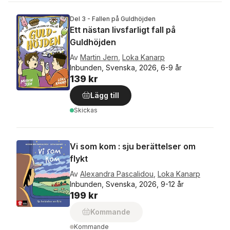
Del 3 - Fallen på Guldhöjden
Ett nästan livsfarligt fall på
Guldhöjden
Av
Martin Jern
,
Loka Kanarp
Inbunden, Svenska, 2026, 6-9 år
139 kr
Lägg till
Skickas
Vi som kom : sju berättelser om
flykt
Av
Alexandra Pascalidou
,
Loka Kanarp
Inbunden, Svenska, 2026, 9-12 år
199 kr
Kommande
Kommande