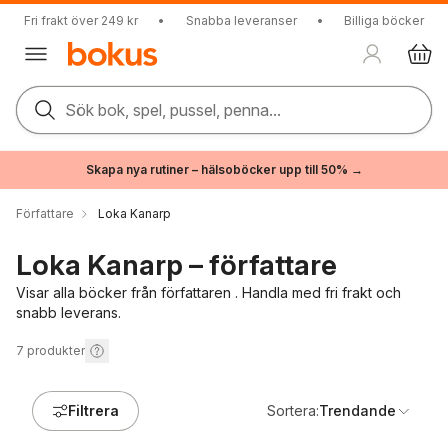
Fri frakt över 249 kr
•
Snabba leveranser
•
Billiga böcker
Sök bok, spel, pussel, penna...
Skapa nya rutiner – hälsoböcker upp till 50% →
Författare
Loka Kanarp
Loka Kanarp – författare
Visar alla böcker från författaren . Handla med fri frakt och
snabb leverans.
7
produkter
Filtrera
Sortera:
Trendande