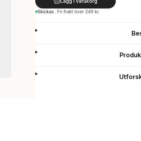
Lägg i varukorg
Skickas
.
Fri frakt över 249 kr.
Be
Produk
Utfors