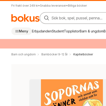
Fri frakt över 249 kr
•
Snabba leveranser
•
Billiga böcker
Sök bok, spel, pussel, penna...
Meny
Erbjudanden
Student
Topplistor
Barn & ungdom
B
Barn och ungdom
Barnböcker 9-12 år
Kapitelböcker