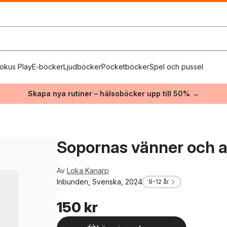
okus Play
E-böcker
Ljudböcker
Pocketböcker
Spel och pussel
Skapa nya rutiner – hälsoböcker upp till 50% →
Sopornas vänner och an
Av
Loka Kanarp
Inbunden, Svenska, 2024
9-12 år
150 kr