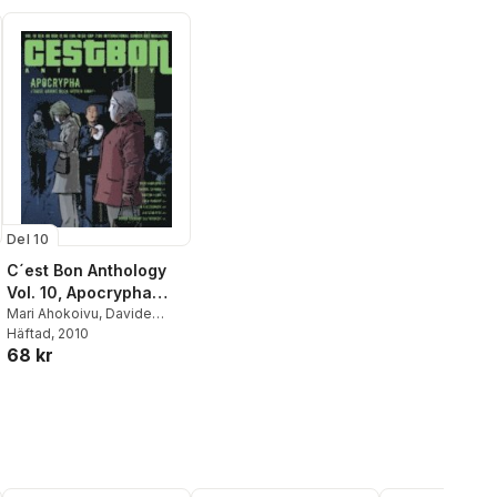
Del 10
C´est Bon Anthology
Vol. 10, Apocrypha
(Those Having Been
Mari Ahokoivu
,
Davide
Catania
Häftad
, 2010
,
Martin Flink
,
Loka
Hidden Away)
68 kr
Kanarp
,
Ib Kjeldsmark
,
Leo
Scherfig
,
Simon Diamant
Silfverberg
,
Sofia
Falkenhem