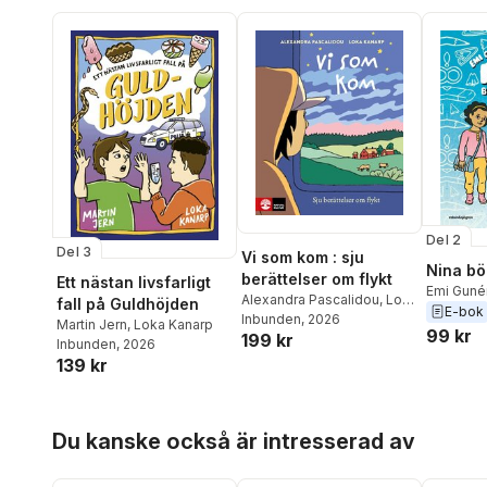
Del 2
Del 3
Vi som kom : sju
Nina bö
berättelser om flykt
Ett nästan livsfarligt
Emi Guné
Alexandra Pascalidou
,
Loka
fall på Guldhöjden
E-bok
Kanarp
Inbunden
, 2026
Martin Jern
,
Loka Kanarp
99 kr
199 kr
Inbunden
, 2026
139 kr
Hoppa över listan
Du kanske också är intresserad av