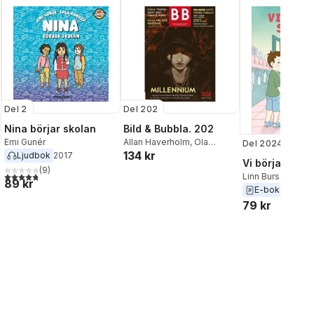
Del 2
Del 202
Nina börjar skolan
Bild & Bubbla. 202
Emi Gunér
Allan Haverholm
,
Ola
Del 2024
134 kr
Hellsten
,
Fredrik
Ljudbok
2017
Vi börjar skol
Strömberg
,
Erle Marie
(
9
)
4,8
utav 5 stjärnor. Totalt antal röster:
Linn Bursell
Sørheim
,
Martina Stoltz
,
Bo
89 kr
E-bok
2024
Asti
,
David Haglund
,
Natalia
79 kr
Batista
,
Sean Michael
Wilson