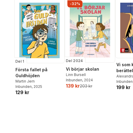
-32%
Del 2024
Del 1
Vi som 
Vi börjar skolan
Första fallet på
berättel
Linn Bursell
Guldhöjden
Alexandr
Inbunden
, 2024
Martin Jern
Kanarp
Inbunden
139 kr
203 kr
199 kr
Inbunden
, 2025
129 kr