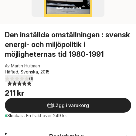
Den inställda omställningen : svensk
energi- och miljöpolitik i
möjligheternas tid 1980-1991
Av
Martin Hultman
Häftad, Svenska, 2015
(
1
)
5,0
utav 5 stjärnor. Totalt antal röster:
211 kr
Lägg i varukorg
Skickas
.
Fri frakt över 249 kr.