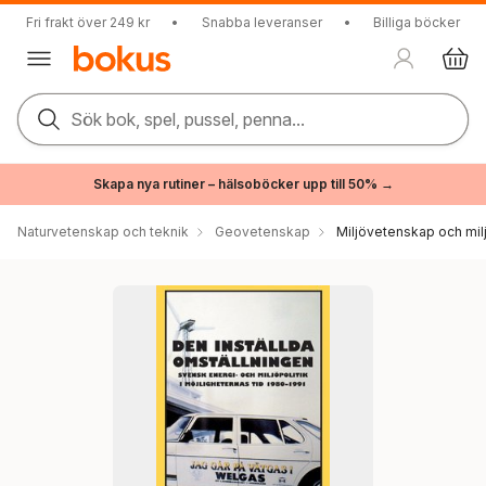
Fri frakt över 249 kr
•
Snabba leveranser
•
Billiga böcker
Sök bok, spel, pussel, penna...
Skapa nya rutiner – hälsoböcker upp till 50% →
Naturvetenskap och teknik
Geovetenskap
Miljövetenskap och milj