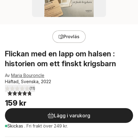
Provläs
Flickan med en lapp om halsen :
historien om ett finskt krigsbarn
Av
Maria Bouroncle
Häftad, Svenska, 2022
(
11
)
4,8
utav 5 stjärnor. Totalt antal röster:
159 kr
Lägg i varukorg
Skickas
.
Fri frakt över 249 kr.