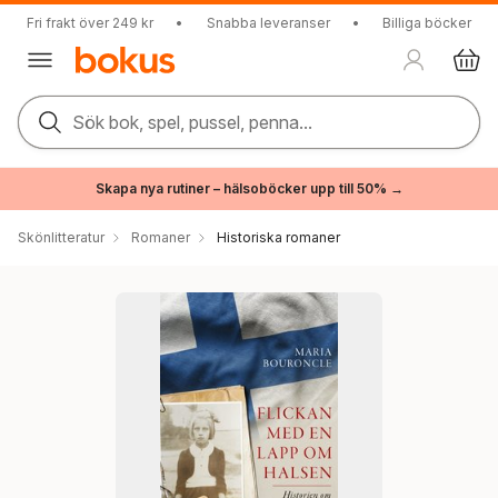
Fri frakt över 249 kr
•
Snabba leveranser
•
Billiga böcker
Sök bok, spel, pussel, penna...
Skapa nya rutiner – hälsoböcker upp till 50% →
Skönlitteratur
Romaner
Historiska romaner