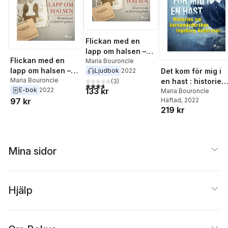
Flickan med en
lapp om halsen –
Flickan med en
Historien om ett
Maria Bouroncle
lapp om halsen –
Det kom för mig i
Ljudbok
2022
finskt krigsbarn
Historien om ett
Maria Bouroncle
en hast : historien
(
3
)
3,7
utav 5 stjärnor. Totalt antal röster:
133 kr
E-bok
2022
finskt krigsbarn
om
Maria Bouroncle
Häftad
, 2022
97 kr
barnamörderskan
219 kr
Ingeborg
Andersson
Mina sidor
Hjälp