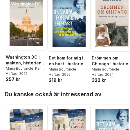
Washington DC :
Det kom för mig i
Drömmen om
makten, historien,
en hast : historien
Chicago : historie
kulturen
Maria Bouroncle
,
Karin
om
Maria Bouroncle
om en ung
Maria Bouroncle
Henriksson
Häftad
, 2025
Häftad
, 2022
Häftad
, 2024
barnamörderskan
emigrant
257 kr
219 kr
322 kr
Ingeborg
Andersson
Hoppa över listan
Du kanske också är intresserad av