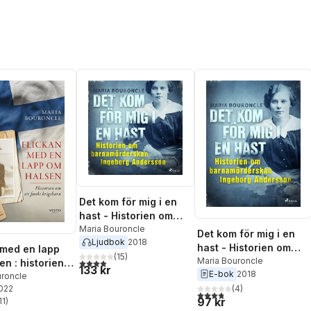
Det kom för mig i en
hast - Historien om
barnamörderskan
Maria Bouroncle
Det kom för mig i en
Ljudbok
2018
Ingeborg Andersson
hast - Historien om
 med en lapp
(
15
)
barnamörderskan
Maria Bouroncle
3,9
utav 5 stjärnor. Totalt antal röster:
en : historien
133 kr
E-bok
2018
Ingeborg Andersson
inskt krigsbarn
uroncle
(
4
)
2022
3,8
utav 5 stjärnor. Totalt ant
97 kr
11
)
stjärnor. Totalt antal röster: