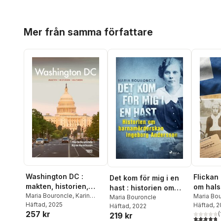
Hoppa över listan
Mer från samma författare
Washington DC :
Flickan
Det kom för mig i en
makten, historien,
om hals
hast : historien om
kulturen
Maria Bouroncle
,
Karin
om ett f
Maria Bo
barnamörderskan
Maria Bouroncle
Henriksson
Häftad
, 2025
Häftad
, 
Häftad
, 2022
Ingeborg Andersson
257 kr
(
219 kr
4,8
utav 5 