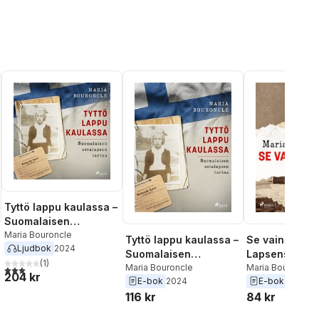
Tyttö lappu kaulassa –
Suomalaisen
sotalapsen tarina
Maria Bouroncle
Tyttö lappu kaulassa –
Se vain tapaht
Ljudbok
2024
Suomalaisen
Lapsensurmaa
(
1
)
sotalapsen tarina
Maria Bouroncle
Ingeborg And
Maria Bouroncle
3,0
utav 5 stjärnor. Totalt antal röster:
204 kr
E-bok
2024
E-bok
2024
tarina
116 kr
84 kr
al röster: