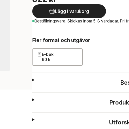
Lägg i varukorg
Beställningsvara.
Skickas
inom 5-8 vardagar
.
Fri f
Fler format och utgåvor
E-bok
90 kr
Be
Produk
Utfors