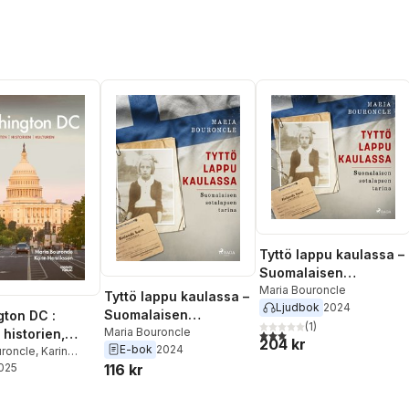
Tyttö lappu kaulassa –
Suomalaisen
sotalapsen tarina
Maria Bouroncle
Tyttö lappu kaulassa –
Ljudbok
2024
Suomalaisen
ton DC :
(
1
)
sotalapsen tarina
Maria Bouroncle
 historien,
3,0
utav 5 stjärnor. Totalt ant
204 kr
E-bok
2024
n
uroncle
,
Karin
116 kr
on
2025