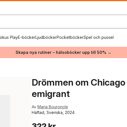
okus Play
E-böcker
Ljudböcker
Pocketböcker
Spel och pussel
Skapa nya rutiner – hälsoböcker upp till 50% →
Drömmen om Chicago :
emigrant
Av
Maria Bouroncle
Häftad, Svenska, 2024
322 kr