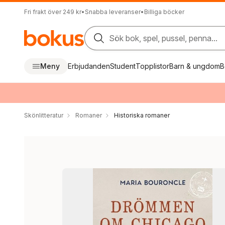
Fri frakt över 249 kr
•
Snabba leveranser
•
Billiga böcker
Sök bok, spel, pussel, penna...
Meny
Erbjudanden
Student
Topplistor
Barn & ungdom
B
Skönlitteratur
Romaner
Historiska romaner