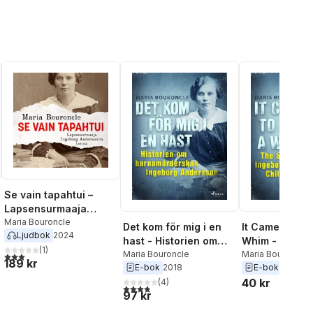
Se vain tapahtui –
Lapsensurmaaja
Ingeborg Anderssonin
Maria Bouroncle
Det kom för mig i en
It Came to Me
Ljudbok
2024
tarina
hast - Historien om
Whim - The St
(
1
)
barnamörderskan
Maria Bouroncle
Ingeborg Ande
Maria Bouroncle
al röster:
3,0
utav 5 stjärnor. Totalt antal röster:
189 kr
E-bok
2018
E-bok
2022
Ingeborg Andersson
Child Murder
40 kr
(
4
)
3,8
utav 5 stjärnor. Totalt antal röster:
97 kr