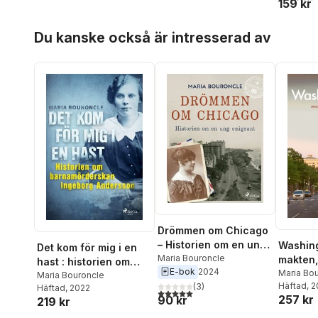
159 kr
Hoppa över listan
Du kanske också är intresserad av
Drömmen om Chicago
– Historien om en ung
Washing
Det kom för mig i en
emigrant
Maria Bouroncle
makten,
hast : historien om
E-bok
2024
kulture
Maria Bo
barnamörderskan
Maria Bouroncle
Henrikss
Häftad
, 
(
3
)
Häftad
, 2022
Ingeborg Andersson
5,0
utav 5 stjärnor. Totalt antal röster:
257 kr
90 kr
219 kr