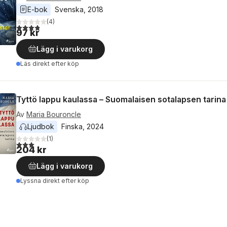
E-bok
Svenska
, 
2018
(
4
)
3,8
utav 5 stjärnor. Totalt antal röster:
97 kr
Lägg i varukorg
Läs direkt efter köp
Tyttö lappu kaulassa – Suomalaisen sotalapsen tarina
Av
Maria Bouroncle
Ljudbok
Finska
, 
2024
(
1
)
3,0
utav 5 stjärnor. Totalt antal röster:
204 kr
Lägg i varukorg
Lyssna direkt efter köp