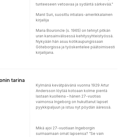
tunteeseen vetoavaa ja sydäntä särkevää."
Manil Suri, suosittu intialais-amerikkalainen
kirjailija
Maria Bouroncle (s. 1965) on tehnyt pitkän
uran kansainvälisessä kehitysyhteistyössä.
Nykyään hän asuu kotikaupungissaan
Göteborgissa ja työskentelee päätoimisesti
kirjailijana.
nin tarina
Kylmänä kevätpäivänä vuonna 1929 Artur
Andersson löytää kotoaan kolme pientä
lastaan kuolleina – hänen 27-vuotias
vaimonsa Ingeborg on hukuttanut lapset
pyykkipaljuun ja istuu nyt pöydän ääressä.
Mikä ajoi 27-vuotiaan Ingeborgin
surmaamaan omat lapsensa? “Se vain