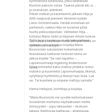
kymmenistä tuhansista, jotka lähetetään
Ruotsiin pakoon sotaa. Taakse jäävät äiti, isä
ja sisarukset, äidinkieli.
Pitkän matkan ja karanteenin jälkeen Hilja ja
Antti saapuvat pieneen Vesenen kylään
Länsi-Göötänmaalla. Heidät erotetaan eri
perheisiin, vaikka HIlja on luvannut pitää
huolta pikkuveljestään. Vähitellen Hilja
kotiutuu Maria-tädin ja hiljaisen Arturin luokse.
Tyttö lappu kaulassa on elämäkerrallinen
Sitä hän ei kuitenkaan tiedä, että perheellä on
romaani, joka perustuu kirjailija Maria
synkkä menneisyys.
Bouronclen sukulaisten kokemuksiin.
Itsenäisenä luettavan teoksen tarina on
jatkoa kirjalle “Se vain tapahtui –
Lapsensurmaaja Ingeborg Anderssonin
"Olen ommellut kaksi mattoa yhdeksi isoksi
tarina.”
matoksi ja kuunnellut Lapsimurhaajaa, itkenyt,
sytyttänyt kynttilöitä ja itkenyt taas lisää. Lue
se. Tai kuuntele ja ompele mattoja samalla."
Hanna Hellquist, toimittaja ja kirjailija
"Maria Bouroncle vie syvälle kertomukseen
tosielämän murhasta näyttääkseen meille
ihmisyyden – jopa rakkauden – rikoksen
takana. Kiehtovaa luettavaa – ahdistavaa,