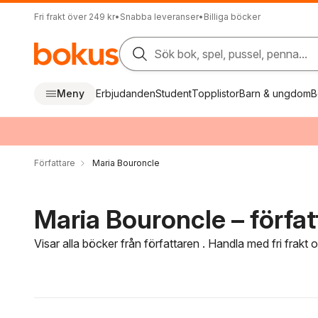
Fri frakt över 249 kr
•
Snabba leveranser
•
Billiga böcker
Sök bok, spel, pussel, penna...
Meny
Erbjudanden
Student
Topplistor
Barn & ungdom
B
Författare
Maria Bouroncle
Maria Bouroncle – förfat
Visar alla böcker från författaren . Handla med fri frakt
Hoppa över filtreringsmeny