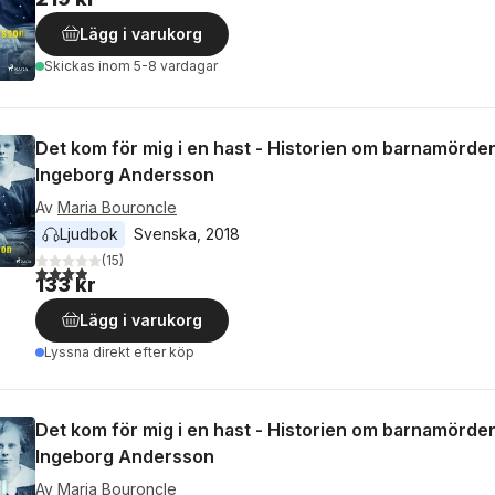
Lägg i varukorg
Skickas
inom 5-8 vardagar
Det kom för mig i en hast - Historien om barnamörde
Ingeborg Andersson
Av
Maria Bouroncle
Ljudbok
Svenska
, 
2018
(
15
)
3,9
utav 5 stjärnor. Totalt antal röster:
133 kr
Lägg i varukorg
Lyssna direkt efter köp
Det kom för mig i en hast - Historien om barnamörde
Ingeborg Andersson
Av
Maria Bouroncle