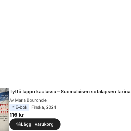
Tyttö lappu kaulassa – Suomalaisen sotalapsen tarina
Av
Maria Bouroncle
E-bok
Finska
, 
2024
116 kr
Lägg i varukorg