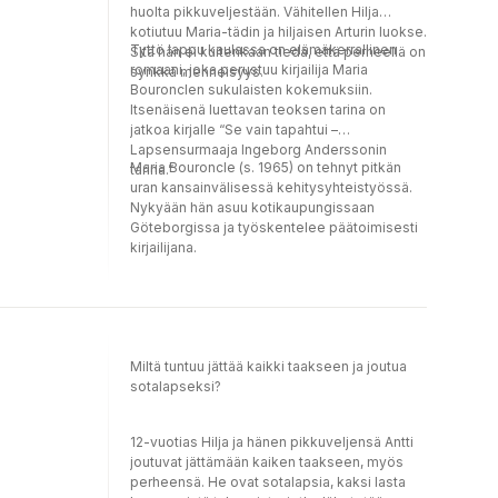
Europa.
huolta pikkuveljestään. Vähitellen Hilja
deep into a story of real-life murder to show
kotiutuu Maria-tädin ja hiljaisen Arturin luokse.
us the humanity – even love – behind the
Tyttö lappu kaulassa on elämäkerrallinen
Sitä hän ei kuitenkaan tiedä, että perheellä on
crime. A riveting read – haunting,
romaani, joka perustuu kirjailija Maria
synkkä menneisyys.
atmospheric, and ultimately, heart-breaking."
Bouronclen sukulaisten kokemuksiin.
Bästsäljande indisk-amerikanske författaren
Itsenäisenä luettavan teoksen tarina on
Manil SuriMARIA BOURONCLE, född 1965 i
jatkoa kirjalle “Se vain tapahtui –
Göteborg, är efter en lång karriär med
Lapsensurmaaja Ingeborg Anderssonin
internationellt biståndsarbete i Helsingfors,
Maria Bouroncle (s. 1965) on tehnyt pitkän
tarina.”
Köpenhamn och Washington DC tillbaka i sin
uran kansainvälisessä kehitysyhteistyössä.
hemstad som författare på heltid. DET KOM
Nykyään hän asuu kotikaupungissaan
FÖR MIG I EN HAST - HISTORIEN OM
Göteborgissa ja työskentelee päätoimisesti
BARNAMÖRDERSKAN INGEBORG
kirjailijana.
ANDERSSON var hennes debut och har
översatts till flera språk samt ligger till grund
för en prisvinnande filmatisering.
Miltä tuntuu jättää kaikki taakseen ja joutua
sotalapseksi?
12-vuotias Hilja ja hänen pikkuveljensä Antti
joutuvat jättämään kaiken taakseen, myös
perheensä. He ovat sotalapsia, kaksi lasta