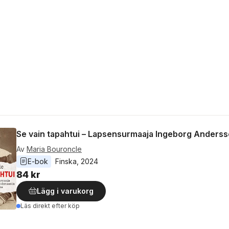
Se vain tapahtui – Lapsensurmaaja Ingeborg Andersso
Av
Maria Bouroncle
E-bok
Finska
, 
2024
84 kr
Lägg i varukorg
Läs direkt efter köp