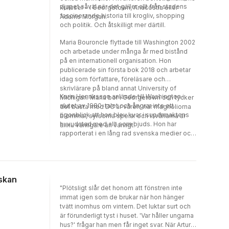
djupet såväl när det gäller allt från stadens
kulisser – i Georgetown, Anacostia eller
fascinerande historia till krogliv, shopping
Adams Morgan.
och politik. Och åtskilligt mer därtill.
Maria Bouroncle flyttade till Washington 2002
och arbetade under många år med bistånd
på en internationell organisation. Hon
publicerade sin första bok 2018 och arbetar
idag som författare, föreläsare och
skrivlärare på bland annat University of
Karin Henriksson anlände till Washington i
Michigan. Maria bor i Georgetown och tycker
slutet av 1980-talet och ångrar inte ett
det bästa med DC är våren; när magnoliorna
ögonblick att hon blev kvar i supermaktens
blommar, syrsorna spelar och invånarna är
huvudstad med allt som bjuds. Hon har
ännu vänligare än vanligt.
rapporterat i en lång rad svenska medier och
har skrivit flera böcker om amerikansk politik.
Hennes favoritmånad är oktober, med sol,
klar luft och intensiva höstfärger i Rock Creek
Park nedanför hennes skrivbord i stadsdelen
rskan
Cleveland Park.
"Plötsligt slår det honom att fönstren inte
immat igen som de brukar när hon hänger
tvätt inomhus om vintern. Det luktar surt och
är förunderligt tyst i huset. 'Var håller ungarna
hus?' frågar han men får inget svar. När Artur