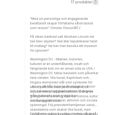
17
produkter
"Med sin personliga och engagerande
berättarstil skapar författarna såväl läslust
som reslust." Christer Olsson/BTJ
På vilken bänkrad satt Abraham Lincoln när
han blev skjuten? Vad äter republikaner helst
till middag? Var kan man besöka ett museum
för spioneri?
Washington DC – Makten, historien,
kulturen är en underhållande, insatt och
fängslande bok om en annan sida av USA. I
Washington DC fattas besluten som påverkar
hela världen: Vita huset, Kapitolium och
Högsta domstolen står som symboler för
Läs om allt från George Washingtons vision
USA:s politiska makt. Men staden är så
och slavarnas byggnadsarbete till dagens
mycket mer än ett maktcentrum. Det är en
mångkulturella stad, präglad av
grön, promenadvänlig stad där historia, kultur
medborgarrättsrörelser, aktivism och sociala
och vardagsliv möts.
spänningar. Följ presidentfamiljernas vanor,
skandalerna som skakat Vita huset, men
Författarna, själva bosatta i staden, går in på
också människor i kvarteren bortom maktens