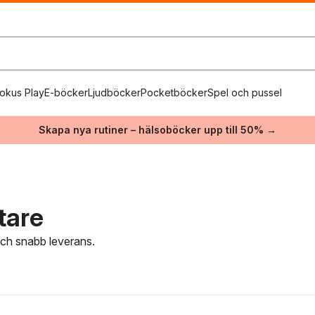
okus Play
E-böcker
Ljudböcker
Pocketböcker
Spel och pussel
Skapa nya rutiner – hälsoböcker upp till 50% →
tare
 och snabb leverans.