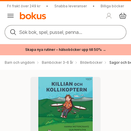
Fri frakt över 249 kr
•
Snabba leveranser
•
Billiga böcker
Sök bok, spel, pussel, penna...
Skapa nya rutiner – hälsoböcker upp till 50% →
Barn och ungdom
Barnböcker 3-6 år
Bilderböcker
Sagor och be