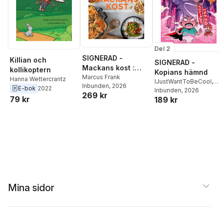
Del 2
SIGNERAD -
Killian och
SIGNERAD -
Mackans kost :
kollikoptern
Kopians hämnd
Middagar och
Marcus Frank
Hanna Wettercrantz
IJustWantToBeCool
,
Inbunden
, 2026
matlådor
E-bok
2022
Joel Adolphson
Inbunden
, 2026
,
Emil
269 kr
79 kr
189 kr
Ejdemo Beer
,
Victor
Beer
Mina sidor