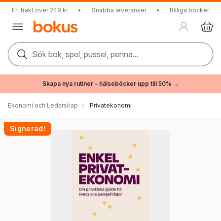
Fri frakt över 249 kr
•
Snabba leveranser
•
Billiga böcker
Sök bok, spel, pussel, penna...
Skapa nya rutiner – hälsoböcker upp till 50% →
Ekonomi och Ledarskap
Privatekonomi
Signerad!