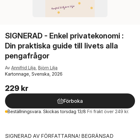
SIGNERAD - Enkel privatekonomi :
Din praktiska guide till livets alla
pengafrågor
Av
Annifrid Lilja
,
Björn Lilja
Kartonnage, Svenska, 2026
229 kr
Förboka
Beställningsvara. Skickas torsdag 13/8
Fri frakt över 249 kr.
SIGNERAD AV FÖRFATTARNA! BEGRÄNSAD