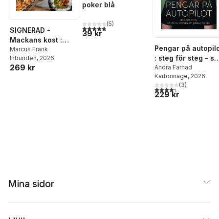
poker blå
(
5
)
4,8
utav 5 stjärnor. Totalt antal röster:
SIGNERAD -
39 kr
Mackans kost :
Pengar på autopil
Middagar och
Marcus Frank
: steg för steg - så
Inbunden
, 2026
matlådor
269 kr
får du börsen att
Andra Farhad
Kartonnage
, 2026
jobba för dig
(
3
)
4,3
utav 5 stjärnor. Tota
229 kr
Mina sidor