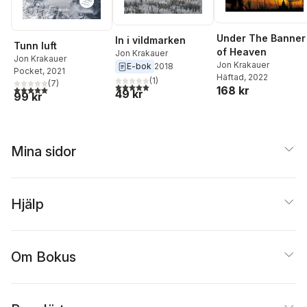
Under The Banner
In i vildmarken
Tunn luft
of Heaven
Jon Krakauer
Jon Krakauer
Jon Krakauer
E-bok
2018
Pocket
, 2021
Häftad
, 2022
(
1
)
(
7
)
5,0
utav 5 stjärnor. Totalt antal röster:
5,0
utav 5 stjärnor. Totalt antal röster:
168 kr
49 kr
99 kr
Mina sidor
Hjälp
Om Bokus