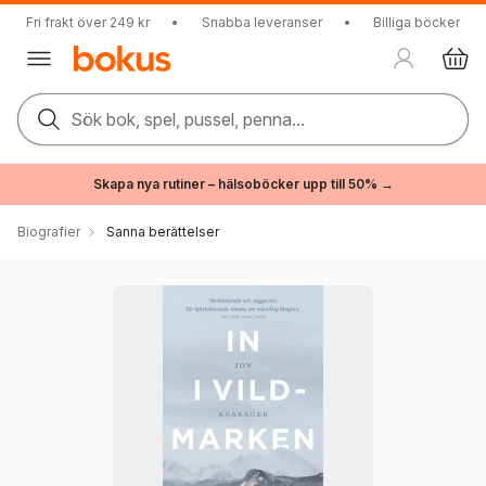
Fri frakt över 249 kr
•
Snabba leveranser
•
Billiga böcker
Sök bok, spel, pussel, penna...
Skapa nya rutiner – hälsoböcker upp till 50% →
Biografier
Sanna berättelser