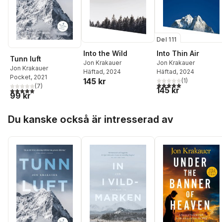
Del 111
Into the Wild
Into Thin Air
Tunn luft
Jon Krakauer
Jon Krakauer
Jon Krakauer
Häftad
, 2024
Häftad
, 2024
Pocket
, 2021
145 kr
(
1
)
5,0
utav 5 stjärnor. Tota
(
7
)
145 kr
5,0
utav 5 stjärnor. Totalt antal röster:
99 kr
Hoppa över listan
Du kanske också är intresserad av