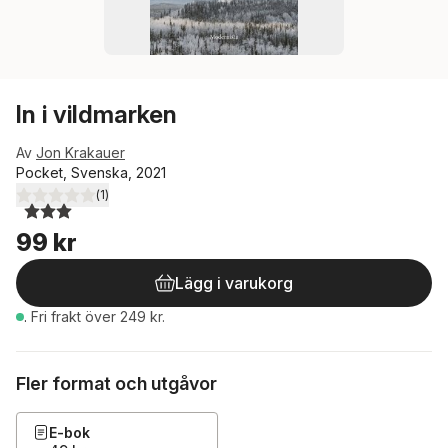
In i vildmarken
Av
Jon Krakauer
Pocket, Svenska, 2021
(
1
)
3,0
utav 5 stjärnor. Totalt antal röster:
99 kr
Lägg i varukorg
.
Fri frakt över 249 kr.
Fler format och utgåvor
E-bok