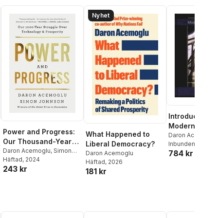
Nyhet
Introduction t
Modern Econ
Power and Progress:
What Happened to
Growth
Daron Acemoglu
Our Thousand-Year
Liberal Democracy?
Inbunden
, 2009
Struggle Over
Daron Acemoglu
,
Simon
784 kr
Daron Acemoglu
Johnson
Häftad
, 2024
Technology and
al röster:
Häftad
, 2026
243 kr
Prosperity
181 kr