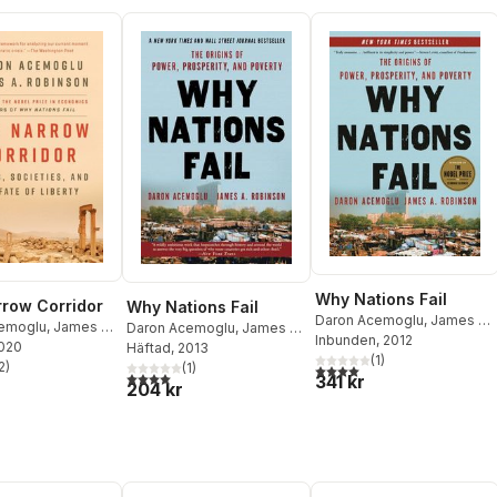
Why Nations Fail
row Corridor
Why Nations Fail
Daron Acemoglu
,
James A.
emoglu
,
James A.
Daron Acemoglu
,
James A.
Robinson
Inbunden
, 2012
2020
Robinson
Häftad
, 2013
(
1
)
2
)
(
1
)
4,0
utav 5 stjärnor. Totalt ant
stjärnor. Totalt antal röster:
4,0
utav 5 stjärnor. Totalt antal röster:
341 kr
204 kr