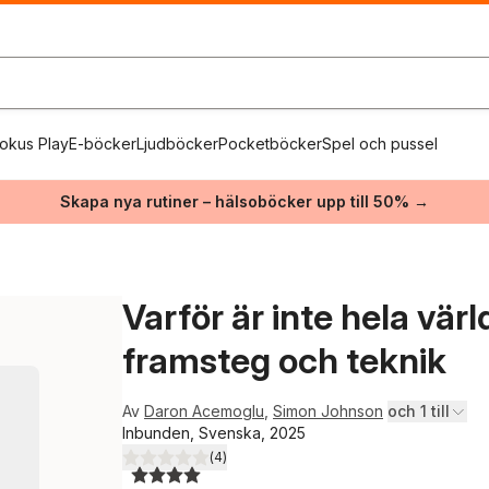
okus Play
E-böcker
Ljudböcker
Pocketböcker
Spel och pussel
Skapa nya rutiner – hälsoböcker upp till 50% →
Varför är inte hela värl
framsteg och teknik
Av
Daron Acemoglu
,
Simon Johnson
och 1 till
Inbunden, Svenska, 2025
(
4
)
4,0
utav 5 stjärnor. Totalt antal röster: