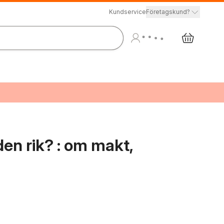
Kundservice
Företagskund?
den rik? : om makt,