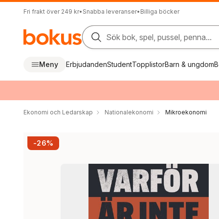
Fri frakt över 249 kr
•
Snabba leveranser
•
Billiga böcker
Sök bok, spel, pussel, penna...
Meny
Erbjudanden
Student
Topplistor
Barn & ungdom
B
Ekonomi och Ledarskap
Nationalekonomi
Mikroekonomi
-26%