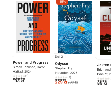
-15%
Del 2
Power and Progress
Odyssé
Jakten 
Simon Johnson
,
Daron
Stephen Fry
Brian An
Acemoglu
Häftad
, 2024
Inbunden
, 2026
Wilson
Pocket
,
, 
T
(
1
)
(
2
)
5,0
utav 5 stjärnor. Totalt antal röster:
(
4,5
utav 5 stjärnor. Totalt antal röster:
193 kr
3,8
utav 5 
229 kr
269 kr
89 kr