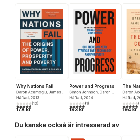
Why Nations Fail
The Nar
Power and Progress
Daron Acemoglu
,
James A.
Daron Ac
Simon Johnson
,
Daron
Robinson
Häftad
, 2013
Robinson
Häftad
, 
Acemoglu
Häftad
, 2024
(
10
)
(
(
1
)
4,6
utav 5 stjärnor. Totalt antal röster:
5,0
utav 5 
5,0
utav 5 stjärnor. Totalt antal röster:
178 kr
194 kr
193 kr
Hoppa över listan
Du kanske också är intresserad av