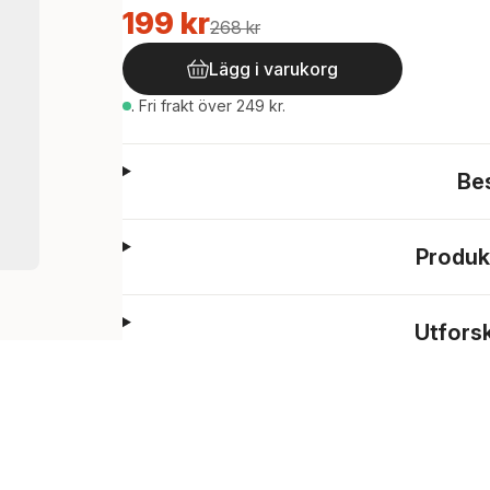
199 kr
268 kr
Lägg i varukorg
.
Fri frakt över 249 kr.
Be
Produk
Utfors