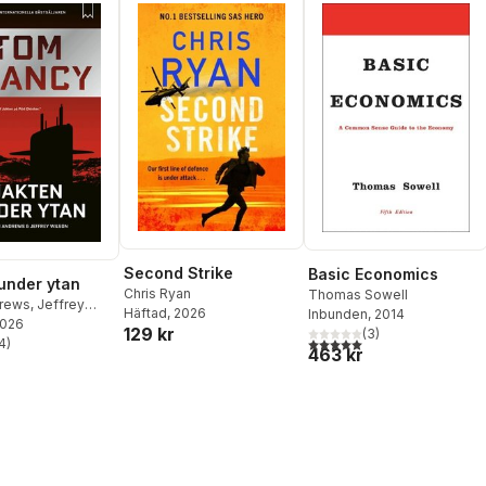
Second Strike
Basic Economics
under ytan
Chris Ryan
Thomas Sowell
drews
,
Jeffrey
Häftad
, 2026
Inbunden
, 2014
2026
om Clancy
129 kr
(
3
)
5,0
utav 5 stjärnor. Totalt ant
4
)
stjärnor. Totalt antal röster:
463 kr