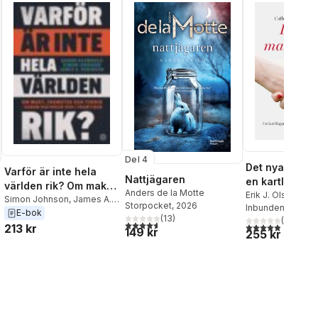
Del 4
Det nya matria
Varför är inte hela
Nattjägaren
en kartläggni
världen rik? Om makt,
Anders de la Motte
feminiseringe
Erik J. Olsson
,
Ca
framsteg och teknik
Simon Johnson
,
James A.
Storpocket
, 2026
Grönqvist Olsson
Inbunden
, 2026
staten
Robinson
,
Daron Acemoglu
E-bok
(
13
)
(
15
)
al röster:
4,6
utav 5 stjärnor. Totalt antal röster:
4,9
utav 5 stjärnor
213 kr
149 kr
255 kr