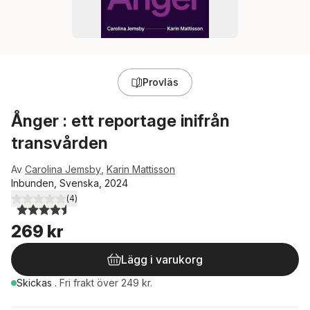
Provläs
Ånger : ett reportage inifrån
transvården
Av
Carolina Jemsby
,
Karin Mattisson
Inbunden, Svenska, 2024
(
4
)
4,5
utav 5 stjärnor. Totalt antal röster:
269 kr
Lägg i varukorg
Skickas
.
Fri frakt över 249 kr.