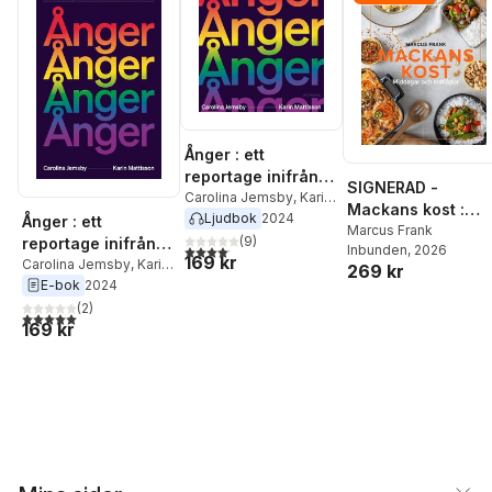
Ånger : ett
reportage inifrån
SIGNERAD -
transvården
Carolina Jemsby
,
Karin
Mackans kost :
Mattisson
Ljudbok
2024
Ånger : ett
Middagar och
Marcus Frank
(
9
)
reportage inifrån
4,1
utav 5 stjärnor. Totalt antal röster:
Inbunden
, 2026
matlådor
169 kr
transvården
Carolina Jemsby
,
Karin
269 kr
Mattisson
E-bok
2024
(
2
)
5,0
utav 5 stjärnor. Totalt antal röster:
169 kr