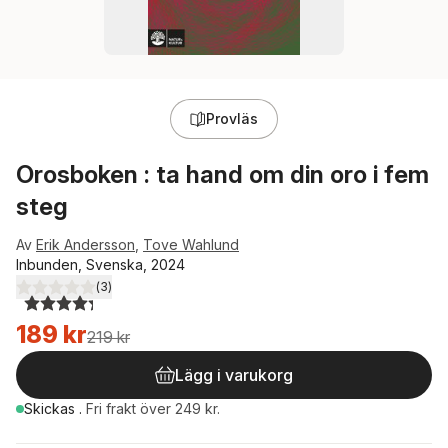
Provläs
Orosboken : ta hand om din oro i fem
steg
Av
Erik Andersson
,
Tove Wahlund
Inbunden, Svenska, 2024
(
3
)
4,3
utav 5 stjärnor. Totalt antal röster:
189 kr
219 kr
Lägg i varukorg
Skickas
.
Fri frakt över 249 kr.