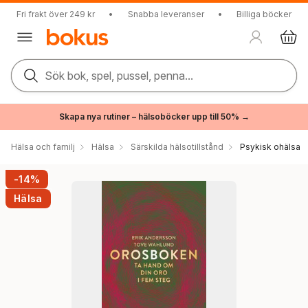
Fri frakt över 249 kr
•
Snabba leveranser
•
Billiga böcker
Sök bok, spel, pussel, penna...
Skapa nya rutiner – hälsoböcker upp till 50% →
Hälsa och familj
Hälsa
Särskilda hälsotillstånd
Psykisk ohälsa
-14%
Hälsa