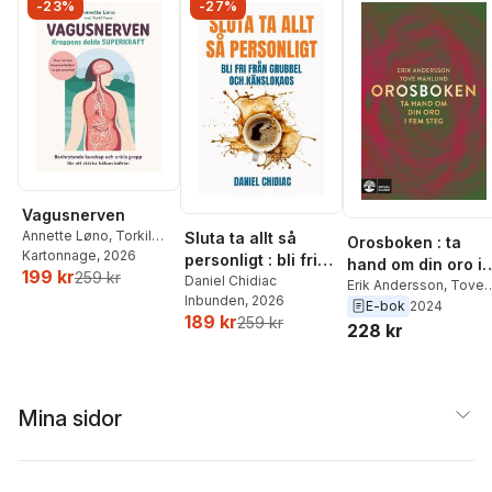
-23%
-27%
Vagusnerven
Annette Løno
,
Torkil
Sluta ta allt så
Orosboken : ta
Færø
Kartonnage
, 2026
personligt : bli fri
hand om din oro i
199 kr
259 kr
från grubbel och
Daniel Chidiac
fem steg
Erik Andersson
,
Tove
Inbunden
, 2026
känslokaos
Wahlund
E-bok
2024
189 kr
259 kr
228 kr
Mina sidor