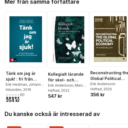
Mer från samma författare
Reconstructing th
Tänk om jag är
Kollegialt lärande
Global Political
sjuk! : fri från
för skol- och
Economy
Erik Andersson
hälsoångest med
Erik Hedman
,
Johanna
undervisningsförbä
Erik Andersson
,
Marcus
Häftad
, 2020
Linde
Inbunden
,
Peter Leiler
, 2016
,
Erik
kognitiv
Sundhäll
Häftad
, 2022
,
Anna Teledal
,
ttring : ett
356 kr
Andersson
(
6
)
,
Erland
547 kr
Karin Rudsberg
beteendeterapi
helhetsperspektiv
4,7
utav 5 stjärnor. Totalt antal röster:
354 kr
Axelsson
,
Brjánn
Ljótsson
Hoppa över listan
Du kanske också är intresserad av