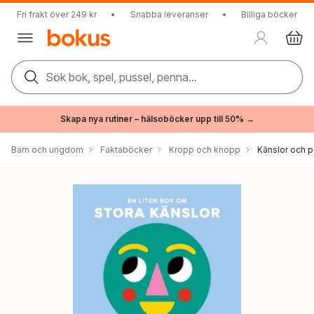
Fri frakt över 249 kr
•
Snabba leveranser
•
Billiga böcker
Sök bok, spel, pussel, penna...
Skapa nya rutiner – hälsoböcker upp till 50% →
Barn och ungdom
Faktaböcker
Kropp och knopp
Känslor och p