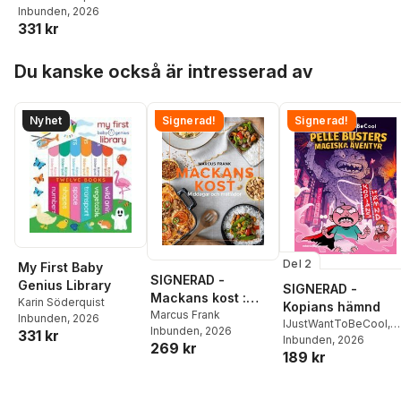
Inbunden
, 2026
331 kr
Hoppa över listan
Du kanske också är intresserad av
Nyhet
Signerad!
Signerad!
Del 2
My First Baby
SIGNERAD -
Genius Library
SIGNERAD -
Mackans kost :
Karin Söderquist
Kopians hämnd
Middagar och
Marcus Frank
Inbunden
, 2026
IJustWantToBeCool
,
Inbunden
, 2026
matlådor
331 kr
Joel Adolphson
Inbunden
, 2026
,
Emil
269 kr
189 kr
Ejdemo Beer
,
Victor
Beer