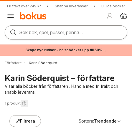
Fri frakt över 249 kr
•
Snabba leveranser
•
Billiga böcker
Sök bok, spel, pussel, penna...
Skapa nya rutiner – hälsoböcker upp till 50% →
Författare
Karin Söderquist
Karin Söderquist – författare
Visar alla böcker från författaren . Handla med fri frakt och
snabb leverans.
1
produkt
Filtrera
Sortera:
Trendande