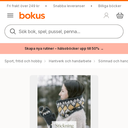
Fri frakt över 249 kr
•
Snabba leveranser
•
Billiga böcker
Sök bok, spel, pussel, penna...
Skapa nya rutiner – hälsoböcker upp till 50% →
Sport, fritid och hobby
Hantverk och handarbete
Sömnad och hand