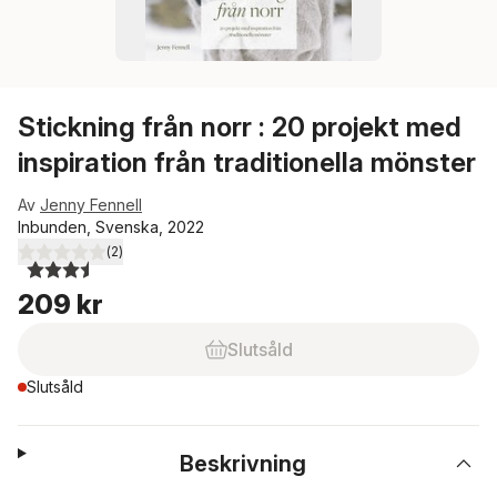
Stickning från norr : 20 projekt med
inspiration från traditionella mönster
Av
Jenny Fennell
Inbunden, Svenska, 2022
(
2
)
3,5
utav 5 stjärnor. Totalt antal röster:
209 kr
Slutsåld
Slutsåld
Beskrivning