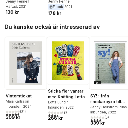
Jenny Fennell
Jenny Fennell
Häftad
, 2021
E-bok
2021
136 kr
178 kr
Hoppa över listan
Du kanske också är intresserad av
Sticka fler vantar
SY! : från
Vinterstickat
med Knitting Lotta
snickarbyxa till
Maja Karlsson
Lotta Lundin
Inbunden
, 2024
sommarklänning
Jenny Hellström Ruas
Inbunden
, 2022
(
21
)
Inbunden
, 2022
(
8
)
4,6
utav 5 stjärnor. Totalt antal röster:
3,5
utav 5 stjärnor. Totalt antal röster:
309 kr
(
5
)
266 kr
4,0
utav 5 stjärnor. Tota
339 kr