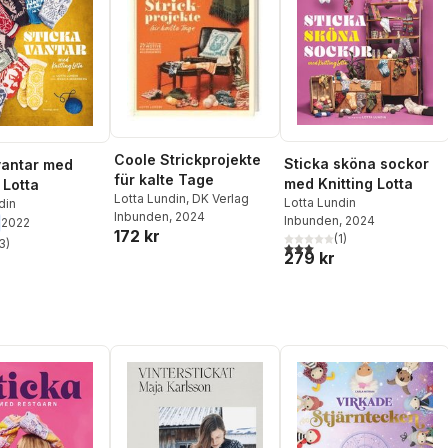
Coole Strickprojekte
Sticka sköna sockor
vantar med
für kalte Tage
med Knitting Lotta
 Lotta
Lotta Lundin
,
DK Verlag
Lotta Lundin
din
Inbunden
, 2024
Inbunden
, 2024
2022
172 kr
(
1
)
3
)
3,0
utav 5 stjärnor. Totalt ant
stjärnor. Totalt antal röster:
279 kr