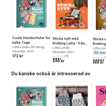
Coole Handschuhe für
Sticka nytt med
Sticka 
kalte Tage
Knitting Lotta : från
Knitting
Lotta Lundin
,
DK Verlag
sockor och mössor till
Lotta Lundin
Lotta Lun
Inbunden
, 2023
Inbunden
, 2023
ponchos och filtar
E-bok
172 kr
(
11
)
(
3,5
utav 5 stjärnor. Totalt antal röster:
4,7
utav 5 
249 kr
149 kr
Hoppa över listan
Du kanske också är intresserad av