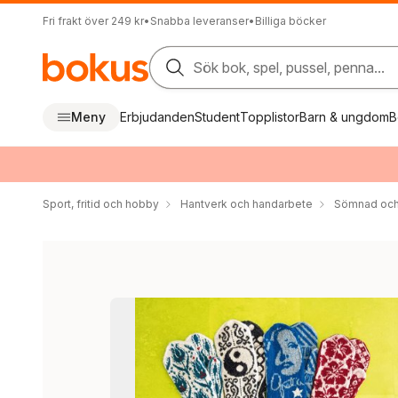
Fri frakt över 249 kr
•
Snabba leveranser
•
Billiga böcker
Sök bok, spel, pussel, penna...
Meny
Erbjudanden
Student
Topplistor
Barn & ungdom
B
Sport, fritid och hobby
Hantverk och handarbete
Sömnad och