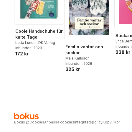
Coole Handschuhe für
Sticka 
kalte Tage
Erica Ber
Lotta Lundin
,
DK Verlag
Inbunden
Femtio vantar och
Inbunden
, 2023
238 kr
sockor
172 kr
Maja Karlsson
Inbunden
, 2026
325 kr
Bokus
@
Cookies
Anpassa cookies
Integritetspolicy
Köpvillkor