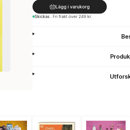
Lägg i varukorg
Skickas
.
Fri frakt över 249 kr.
Be
Produk
Utfors