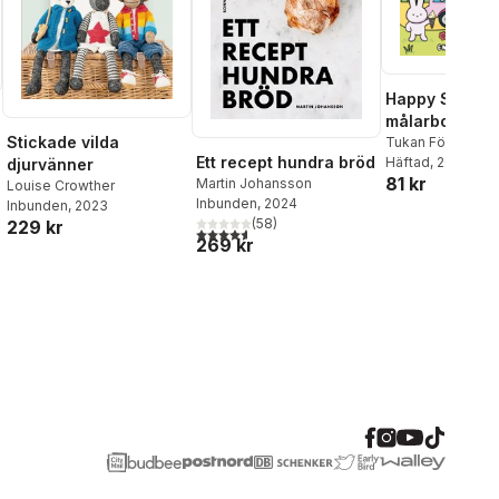
Happy Street.
målarbok
Stickade vilda
Tukan Förlag
Ett recept hundra bröd
Häftad
, 2025
djurvänner
81 kr
Martin Johansson
Louise Crowther
al röster:
Inbunden
, 2024
Inbunden
, 2023
(
58
)
229 kr
4,6
utav 5 stjärnor. Totalt antal röster:
269 kr