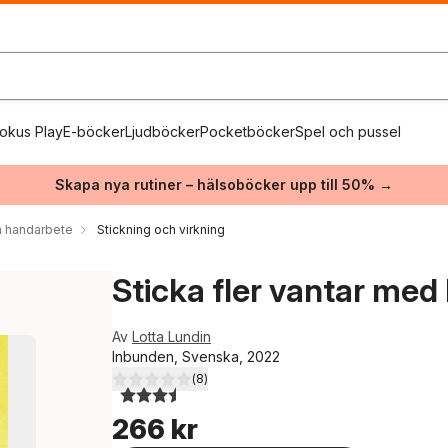
okus Play
E-böcker
Ljudböcker
Pocketböcker
Spel och pussel
Skapa nya rutiner – hälsoböcker upp till 50% →
 handarbete
Stickning och virkning
Sticka fler vantar med 
Av
Lotta Lundin
Inbunden, Svenska, 2022
(
8
)
3,5
utav 5 stjärnor. Totalt antal röster:
266 kr