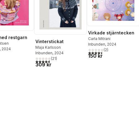
Virkade stjärntecken
med restgarn
Carla Mitrani
Vinterstickat
ntsen
Inbunden
, 2024
Maja Karlsson
, 2024
(
2
)
4,5
utav 5 stjärnor. Totalt ant
Inbunden
, 2024
150 kr
(
21
)
4,6
utav 5 stjärnor. Totalt antal röster:
309 kr