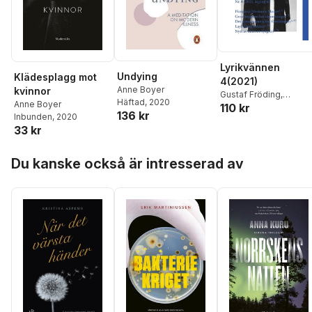
Lyrikvännen
Undying
Klädesplagg mot
4(2021)
Anne Boyer
kvinnor
Gustaf Fröding
,
Häftad
, 2020
Anne Boyer
110 kr
Marianne Moore
,
Layli
136 kr
Inbunden
, 2020
Long Soldier
,
Mara Le
33 kr
Lars-Håkan Svensson
Sofia Roberg
,
Anne
Hoppa över listan
Boyer
,
Lennart Sjögre
Du kanske också är intresserad av