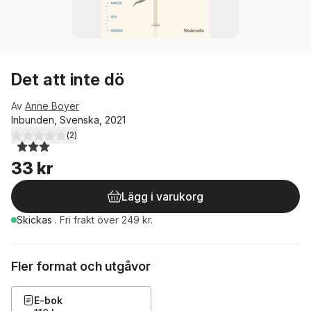
Det att inte dö
Av
Anne Boyer
Inbunden, Svenska, 2021
(
2
)
3,0
utav 5 stjärnor. Totalt antal röster:
33 kr
Lägg i varukorg
Skickas
.
Fri frakt över 249 kr.
Fler format och utgåvor
E-bok