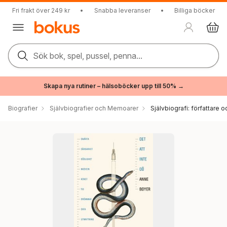
Fri frakt över 249 kr
•
Snabba leveranser
•
Billiga böcker
Sök bok, spel, pussel, penna...
Skapa nya rutiner – hälsoböcker upp till 50% →
Biografier
Självbiografier och Memoarer
Självbiografi: författare o