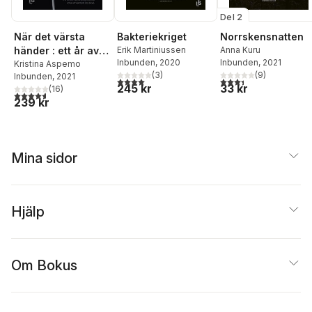
Del 2
När det värsta
Bakteriekriget
Norrskensnatten
händer : ett år av
Erik Martiniussen
Anna Kuru
Inbunden
, 2020
Inbunden
, 2021
djupaste sorg,
Kristina Aspemo
(
3
)
(
9
)
Inbunden
, 2021
kärlek och
4,0
utav 5 stjärnor. Totalt antal röster:
3,4
utav 5 stjärnor. Tota
245 kr
33 kr
(
16
)
förundran
4,6
utav 5 stjärnor. Totalt antal röster:
239 kr
Mina sidor
Hjälp
Om Bokus