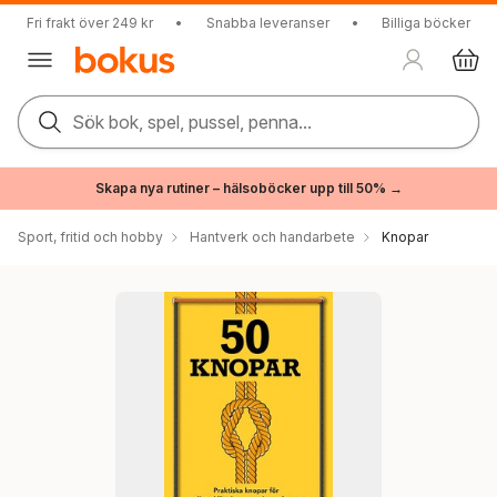
Fri frakt över 249 kr
•
Snabba leveranser
•
Billiga böcker
Sök bok, spel, pussel, penna...
Skapa nya rutiner – hälsoböcker upp till 50% →
Sport, fritid och hobby
Hantverk och handarbete
Knopar