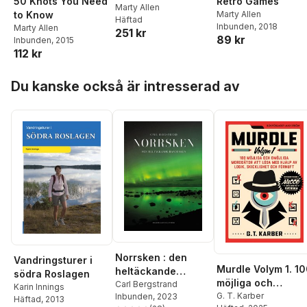
50 Knots You Need
Retro Games
& Mimi at Topsail
Marty Allen
to Know
Marty Allen
Häftad
Island"
Inbunden
, 2018
Marty Allen
251 kr
89 kr
Inbunden
, 2015
112 kr
Hoppa över listan
Du kanske också är intresserad av
Norrsken : den
Vandringsturer i
Murdle Volym 1. 1
heltäckande
södra Roslagen
möjliga och
handboken
Carl Bergstrand
Karin Innings
omöjliga mordgåto
G. T. Karber
Inbunden
, 2023
Häftad
, 2013