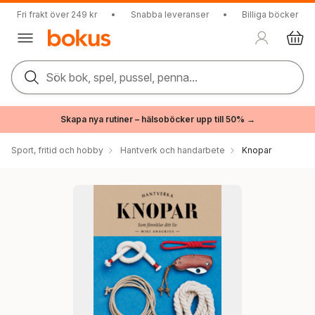
Fri frakt över 249 kr
•
Snabba leveranser
•
Billiga böcker
Sök bok, spel, pussel, penna...
Skapa nya rutiner – hälsoböcker upp till 50% →
Sport, fritid och hobby
Hantverk och handarbete
Knopar