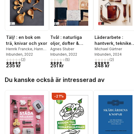
Tälj! : en bok om
Tvål : naturliga
Läderarbete :
trä, knivar och yxor
oljor, dofter &
hantverk, tekniker
Henrik Francke
,
Hannes
färger
Agnes Stuber
& projekt
Michael Gärtner
Dahlrot
Inbunden
, 2022
Inbunden
, 2022
Inbunden
, 2024
(
2
)
(
5
)
(
2
)
5,0
utav 5 stjärnor. Totalt antal röster:
3,8
utav 5 stjärnor. Totalt antal röster:
5,0
utav 5 stjärnor. Tota
235 kr
251 kr
248 kr
Hoppa över listan
Du kanske också är intresserad av
-21%