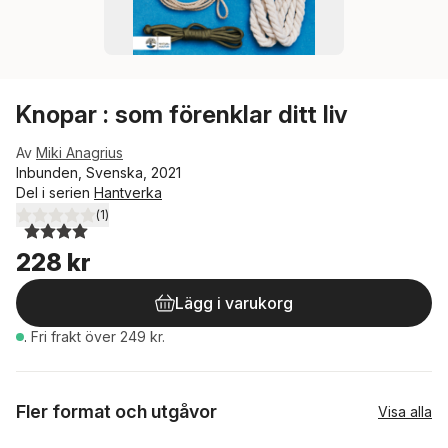
Knopar : som förenklar ditt liv
Av
Miki Anagrius
Inbunden, Svenska, 2021
Del i serien
Hantverka
(
1
)
4,0
utav 5 stjärnor. Totalt antal röster:
228 kr
Lägg i varukorg
.
Fri frakt över 249 kr.
Fler format och utgåvor
Visa alla