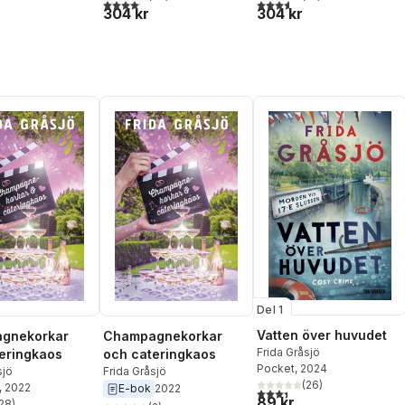
4,1
utav 5 stjärnor. Totalt antal röster:
3,6
utav 5 stjärnor. Totalt ant
304 kr
304 kr
Del 1
Vatten över huvudet
gnekorkar
Champagnekorkar
Frida Gråsjö
eringkaos
och cateringkaos
Pocket
, 2024
sjö
Frida Gråsjö
(
26
)
, 2022
E-bok
2022
3,4
utav 5 stjärnor. Totalt ant
89 kr
28
)