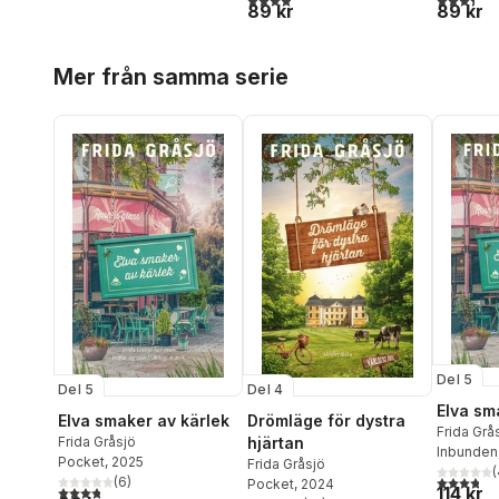
89 kr
89 kr
Hoppa över listan
Mer från samma serie
Del 5
Del 5
Del 4
Elva sm
Elva smaker av kärlek
Drömläge för dystra
Frida Grå
Frida Gråsjö
hjärtan
Inbunden
Pocket
, 2025
Frida Gråsjö
(
3,8
utav 5 
(
6
)
Pocket
, 2024
114 kr
3,8
utav 5 stjärnor. Totalt antal röster: