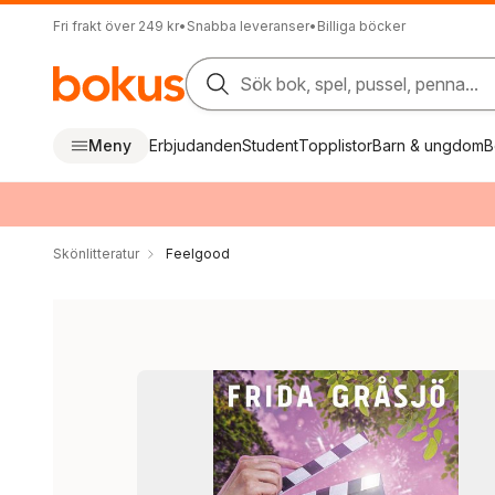
Fri frakt över 249 kr
•
Snabba leveranser
•
Billiga böcker
Sök bok, spel, pussel, penna...
Meny
Erbjudanden
Student
Topplistor
Barn & ungdom
B
Skönlitteratur
Feelgood