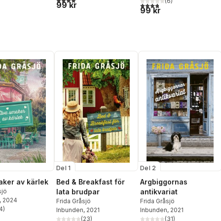
(
6
)
99 kr
3,8
utav 5 stjärnor. Totalt ant
99 kr
Del 1
Del 2
aker av kärlek
Bed & Breakfast för
Argbiggornas
sjö
lata brudpar
antikvariat
, 2024
Frida Gråsjö
Frida Gråsjö
4
)
Inbunden
, 2021
Inbunden
, 2021
stjärnor. Totalt antal röster:
(
23
)
(
31
)