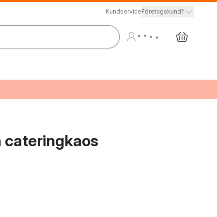
Kundservice
Företagskund?
 cateringkaos