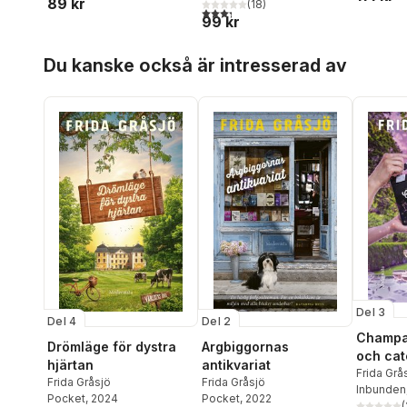
89 kr
(
18
)
3,3
utav 5 stjärnor. Totalt antal röster:
99 kr
Hoppa över listan
Du kanske också är intresserad av
Del 3
Del 4
Del 2
Champa
Drömläge för dystra
Argbiggornas
och cat
hjärtan
antikvariat
Frida Grå
Frida Gråsjö
Frida Gråsjö
Inbunden
Pocket
, 2024
Pocket
, 2022
(