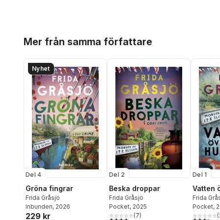
Hoppa över listan
Mer från samma författare
Nyhet
Del 4
Del 2
Del 1
Gröna fingrar
Beska droppar
Vatten 
Frida Gråsjö
Frida Gråsjö
Frida Grå
Inbunden
, 2026
Pocket
, 2025
Pocket
, 
229 kr
(
7
)
(
3,9
utav 5 stjärnor. Totalt antal röster:
3,4
utav 5 