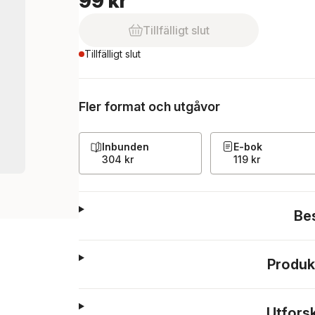
99 kr
Tillfälligt slut
Tillfälligt slut
Fler format och utgåvor
Inbunden
E-bok
304 kr
119 kr
Be
Produk
Utfors