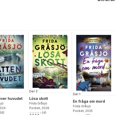
Del 3
Del 1
över huvudet
Lösa skott
En fråga om mord
sjö
Frida Gråsjö
Frida Gråsjö
2024
Pocket
, 2026
Pocket
, 2025
26
)
(
4
)
stjärnor. Totalt antal röster:
4,0
utav 5 stjärnor. Totalt antal röster: