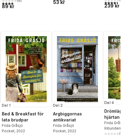
(
6
)
53 kr
4,5
utav 5 stjärnor.
al röster:
3,8
utav 5 stjärnor. Totalt antal röster:
239 kr
89 kr
Del 4
Del 1
Del 2
Drömläge för 
Bed & Breakfast för
Argbiggornas
hjärtan
lata brudpar
antikvariat
Frida Gråsjö
Frida Gråsjö
Frida Gråsjö
Inbunden
, 2023
Pocket
, 2022
Pocket
, 2022
(
10
)