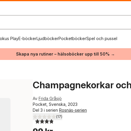
okus Play
E-böcker
Ljudböcker
Pocketböcker
Spel och pussel
Skapa nya rutiner – hälsoböcker upp till 50% →
Champagnekorkar och
Av
Frida Gråsjö
Pocket, Svenska, 2023
Del 3 i serien
Rosnäs-serien
(
17
)
3,9
utav 5 stjärnor. Totalt antal röster: