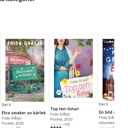
Del 2
Del 5
Top ten-listan
En bild av död
Elva smaker av kärlek
Frida Gråsjö
Frida Gråsjö
Frida Gråsjö
Pocket
, 2020
Inbunden
, 2025
Pocket
, 2025
(
11
)
3,9
utav 5 stjärnor. Totalt antal röster:
(
2
)