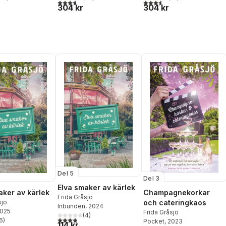
stjärnor. Totalt antal röster:
3,7
utav 5 stjärnor. Totalt antal röster:
3,6
utav 5 stjärnor. Totalt ant
304 kr
304 kr
Del 5
Del 3
Elva smaker av kärlek
aker av kärlek
Champagnekorkar
Frida Gråsjö
sjö
och cateringkaos
Inbunden
, 2024
2025
Frida Gråsjö
(
4
)
3,8
utav 5 stjärnor. Totalt antal röster:
6
)
Pocket
, 2023
114 kr
stjärnor. Totalt antal röster: