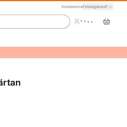
Kundservice
Företagskund?
ärtan