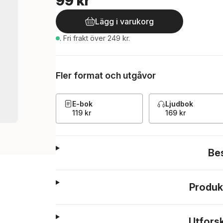
99 kr
Lägg i varukorg
.
Fri frakt över 249 kr.
Fler format och utgåvor
E-bok
Ljudbok
119 kr
169 kr
Be
Produk
Utfors