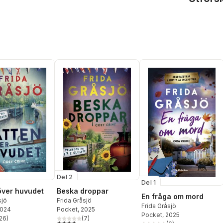
Del 2
Del 1
över huvudet
Beska droppar
En fråga om mord
sjö
Frida Gråsjö
Frida Gråsjö
2024
Pocket
, 2025
Pocket
, 2025
26
)
(
7
)
stjärnor. Totalt antal röster:
3,9
utav 5 stjärnor. Totalt antal röster: