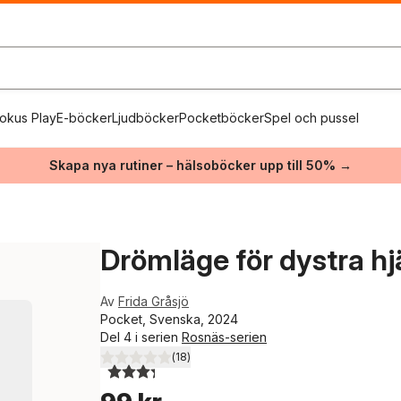
okus Play
E-böcker
Ljudböcker
Pocketböcker
Spel och pussel
Skapa nya rutiner – hälsoböcker upp till 50% →
Drömläge för dystra hj
Av
Frida Gråsjö
Pocket, Svenska, 2024
Del 4 i serien
Rosnäs-serien
(
18
)
3,3
utav 5 stjärnor. Totalt antal röster: