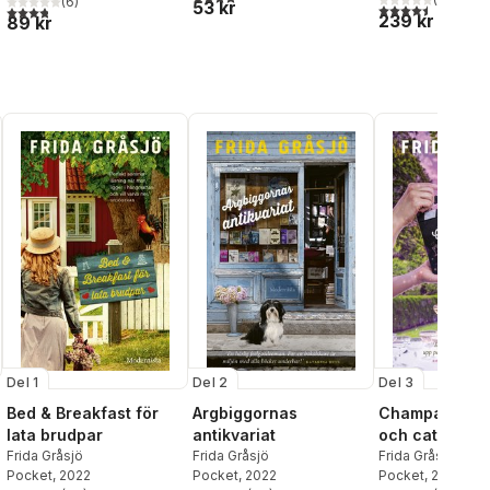
(
6
)
53 kr
4,5
utav 5 stjärnor.
al röster:
3,8
utav 5 stjärnor. Totalt antal röster:
239 kr
89 kr
Del 1
Del 2
Del 3
Bed & Breakfast för
Argbiggornas
Champagneko
lata brudpar
antikvariat
och cateringk
Frida Gråsjö
Frida Gråsjö
Frida Gråsjö
Pocket
, 2022
Pocket
, 2022
Pocket
, 2023