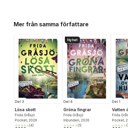
Hoppa över listan
Mer från samma författare
Nyhet
Del 3
Del 4
Del 1
Lösa skott
Gröna fingrar
Vatten 
Frida Gråsjö
Frida Gråsjö
Frida Grå
Pocket
, 2026
Inbunden
, 2026
Pocket
, 
(
4
)
(
1
)
(
4,0
utav 5 stjärnor. Totalt antal röster:
3,0
utav 5 stjärnor. Totalt antal röster:
3,4
utav 5 