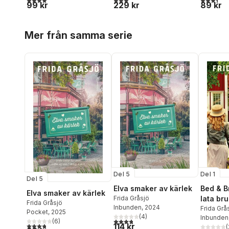
99 kr
229 kr
89 kr
Hoppa över listan
Mer från samma serie
Del 5
Del 1
Del 5
Elva smaker av kärlek
Bed & B
Elva smaker av kärlek
Frida Gråsjö
lata br
Frida Gråsjö
Inbunden
, 2024
Frida Grå
Pocket
, 2025
(
4
)
Inbunden
3,8
utav 5 stjärnor. Totalt antal röster:
(
6
)
114 kr
3,8
utav 5 stjärnor. Totalt antal röster:
(