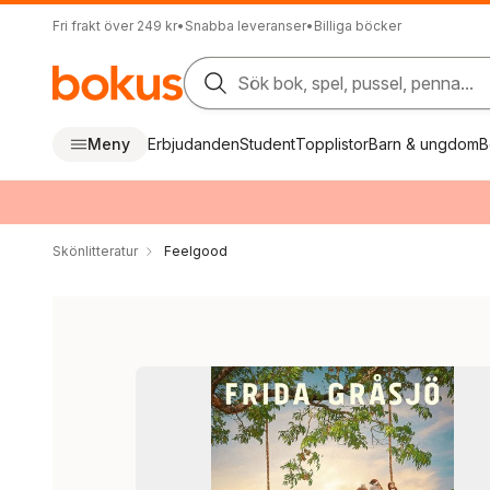
Fri frakt över 249 kr
•
Snabba leveranser
•
Billiga böcker
Sök bok, spel, pussel, penna...
Meny
Erbjudanden
Student
Topplistor
Barn & ungdom
B
Skönlitteratur
Feelgood