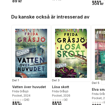
89 kr
4,1
utav 5 
304 kr
Hoppa över listan
Du kanske också är intresserad av
Del 1
Del 3
Del 5
Vatten över huvudet
Lösa skott
Elva sm
Frida Gråsjö
Frida Gråsjö
Frida Grå
Pocket
, 2024
Pocket
, 2026
Pocket
, 
(
26
)
(
4
)
3,4
utav 5 stjärnor. Totalt antal röster:
4,0
utav 5 stjärnor. Totalt antal röster:
(
89 kr
99 kr
3,8
utav 5 