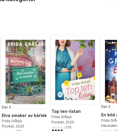
Del 2
Del 5
Top ten-listan
En bild av död
Elva smaker av kärlek
Frida Gråsjö
Frida Gråsjö
Frida Gråsjö
Pocket
, 2020
Inbunden
, 2025
Pocket
, 2025
(
11
)
3,9
utav 5 stjärnor. Totalt antal röster:
(
2
)