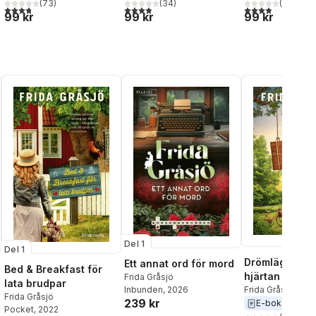
al röster:
(
73
)
(
34
)
(
17
)
3,8
utav 5 stjärnor. Totalt antal röster:
3,9
utav 5 stjärnor. Totalt antal röster:
3,9
utav 5 stjärnor
99 kr
99 kr
99 kr
Del 1
Del 1
Drömläge för 
Ett annat ord för mord
Bed & Breakfast för
hjärtan
Frida Gråsjö
lata brudpar
Inbunden
, 2026
Frida Gråsjö
Frida Gråsjö
239 kr
E-bok
2023
Pocket
, 2022