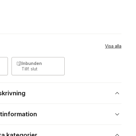
Visa alla
Inbunden
Tillf. slut
skrivning
tinformation
ka kategorier