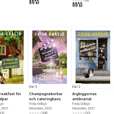
(
6
)
89 kr
3,8
utav 5 stjärnor. Totalt ant
99 kr
Del 3
Del 2
reakfast för
Champagnekorkar
Argbiggornas
udpar
och cateringkaos
antikvariat
sjö
Frida Gråsjö
Frida Gråsjö
, 2021
Inbunden
, 2022
Inbunden
, 2021
23
)
(
28
)
(
31
)