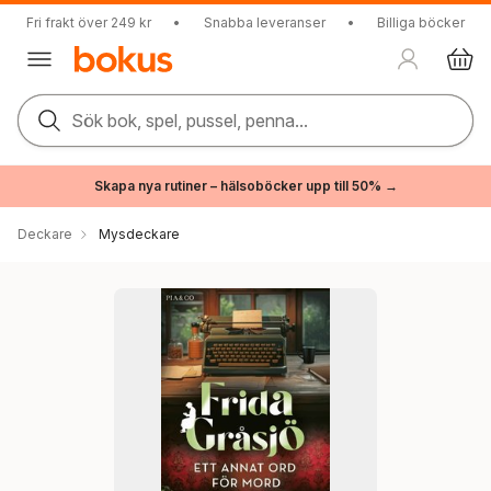
Fri frakt över 249 kr
•
Snabba leveranser
•
Billiga böcker
Sök bok, spel, pussel, penna...
Skapa nya rutiner – hälsoböcker upp till 50% →
Deckare
Mysdeckare