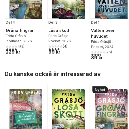
Del 4
Del 3
Del 1
Gröna fingrar
Lösa skott
Vatten över
Frida Gråsjö
Frida Gråsjö
huvudet
Inbunden
, 2026
Pocket
, 2026
Frida Gråsjö
(
2
)
(
4
)
Pocket
, 2024
4,0
utav 5 stjärnor. Totalt antal röster:
4,0
utav 5 stjärnor. Totalt antal röster:
229 kr
99 kr
(
26
)
3,4
utav 5 stjärnor. Tota
89 kr
Hoppa över listan
Du kanske också är intresserad av
Nyhet