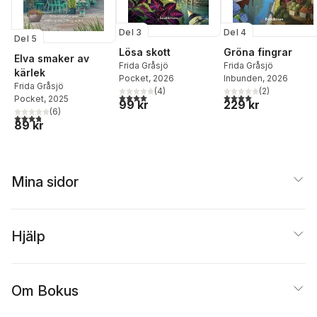
Del 3
Del 4
Del 5
Lösa skott
Gröna fingrar
Elva smaker av
Frida Gråsjö
Frida Gråsjö
kärlek
Pocket
, 2026
Inbunden
, 2026
Frida Gråsjö
(
4
)
(
2
)
4,0
utav 5 stjärnor. Totalt antal röster:
4,0
utav 5 stjärnor. Tota
Pocket
, 2025
99 kr
229 kr
(
6
)
3,8
utav 5 stjärnor. Totalt antal röster:
89 kr
Mina sidor
Hjälp
Om Bokus