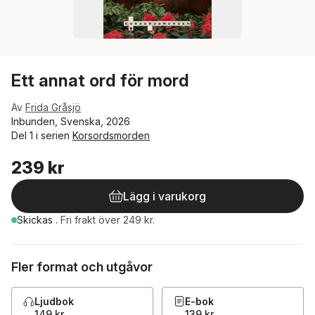
Ett annat ord för mord
Av
Frida Gråsjö
Inbunden, Svenska, 2026
Del 1 i serien
Korsordsmorden
239 kr
Lägg i varukorg
Skickas
.
Fri frakt över 249 kr.
Fler format och utgåvor
Ljudbok
E-bok
149 kr
139 kr