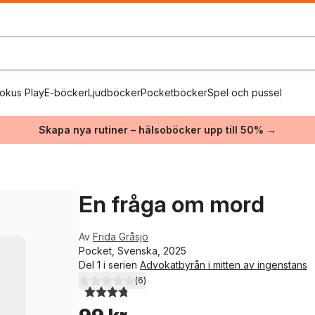
okus Play
E-böcker
Ljudböcker
Pocketböcker
Spel och pussel
Skapa nya rutiner – hälsoböcker upp till 50% →
En fråga om mord
Av
Frida Gråsjö
Pocket, Svenska, 2025
Del 1 i serien
Advokatbyrån i mitten av ingenstans
(
6
)
3,8
utav 5 stjärnor. Totalt antal röster: