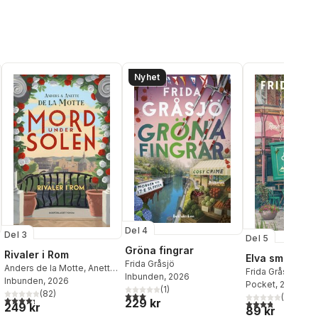
Nyhet
Del 4
Del 3
Del 5
Gröna fingrar
Rivaler i Rom
Elva smaker a
Frida Gråsjö
Anders de la Motte
,
Anette
Frida Gråsjö
Inbunden
, 2026
de la Motte
Inbunden
, 2026
Pocket
, 2025
(
1
)
(
82
)
al röster:
3,0
utav 5 stjärnor. Totalt antal röster:
(
6
)
4,3
utav 5 stjärnor. Totalt antal röster:
229 kr
3,8
utav 5 stjärnor
249 kr
89 kr