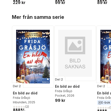
229 kr
99 kr
89 kr
Hoppa över listan
Mer från samma serie
Del 2
En bild av död
Del 2
Del 2
Frida Gråsjö
En bild av död
En bild
Pocket
, 2026
Frida Gråsjö
Frida Grå
99 kr
Inbunden
, 2025
E-bok
(
2
)
(
4,5
utav 5 stjärnor. Totalt antal röster:
4,0
utav 5 