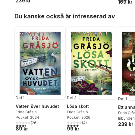
239 kr
169 kr
Hoppa över listan
Du kanske också är intresserad av
Del 1
Del 3
Del 1
Vatten över huvudet
Lösa skott
Ett ann
Frida Gråsjö
Frida Gråsjö
Frida Grå
Pocket
, 2024
Pocket
, 2026
Inbunden
(
26
)
(
4
)
239 kr
3,4
utav 5 stjärnor. Totalt antal röster:
4,0
utav 5 stjärnor. Totalt antal röster:
89 kr
99 kr