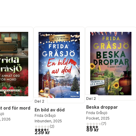
Del 2
Del 2
Beska droppar
at ord för mord
En bild av död
Frida Gråsjö
sjö
Frida Gråsjö
Pocket
, 2025
, 2026
Inbunden
, 2025
(
7
)
3,9
utav 5 stjärnor. Totalt ant
(
2
)
4,5
utav 5 stjärnor. Totalt antal röster:
89 kr
239 kr