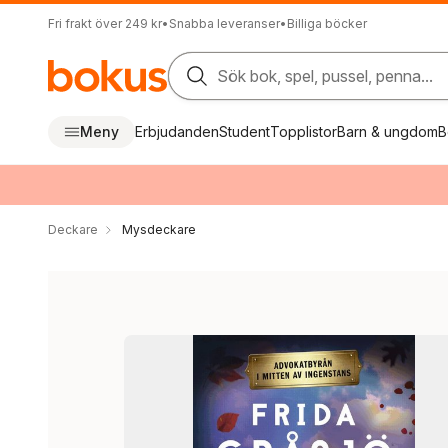
Fri frakt över 249 kr
•
Snabba leveranser
•
Billiga böcker
Sök bok, spel, pussel, penna...
Meny
Erbjudanden
Student
Topplistor
Barn & ungdom
B
Deckare
Mysdeckare