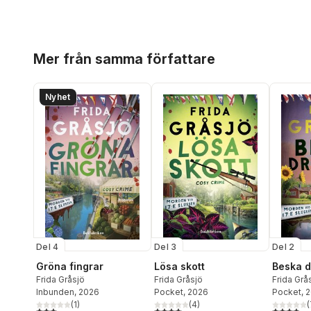
Hoppa över listan
Mer från samma författare
Nyhet
Del 4
Del 3
Del 2
Gröna fingrar
Lösa skott
Beska d
Frida Gråsjö
Frida Gråsjö
Frida Grå
Inbunden
, 2026
Pocket
, 2026
Pocket
, 
(
1
)
(
4
)
(
3,0
utav 5 stjärnor. Totalt antal röster:
4,0
utav 5 stjärnor. Totalt antal röster:
3,9
utav 5 