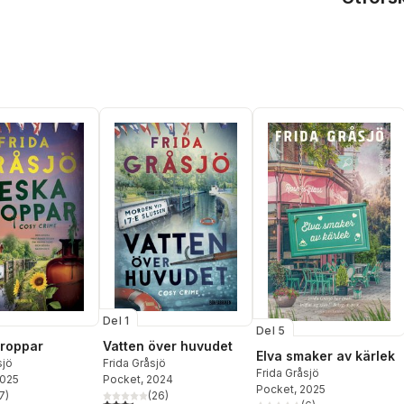
Del 1
Del 5
roppar
Vatten över huvudet
Elva smaker av kärlek
sjö
Frida Gråsjö
Frida Gråsjö
2025
Pocket
, 2024
Pocket
, 2025
7
)
(
26
)
stjärnor. Totalt antal röster:
3,4
utav 5 stjärnor. Totalt antal röster: