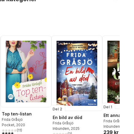
Del 1
Del 2
Top ten-listan
Ett annat ord 
En bild av död
Frida Gråsjö
Frida Gråsjö
Frida Gråsjö
Pocket
, 2020
Inbunden
, 2026
Inbunden
, 2025
(
11
)
239 kr
3,9
utav 5 stjärnor. Totalt antal röster:
(
2
)