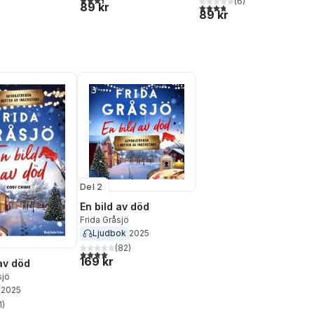
(
6
)
89 kr
3,8
utav 5 stjärnor. Totalt ant
89 kr
Del 2
En bild av död
Frida Gråsjö
Ljudbok
2025
(
82
)
4,0
utav 5 stjärnor. Totalt antal röster:
169 kr
 av död
sjö
2025
1
)
stjärnor. Totalt antal röster: