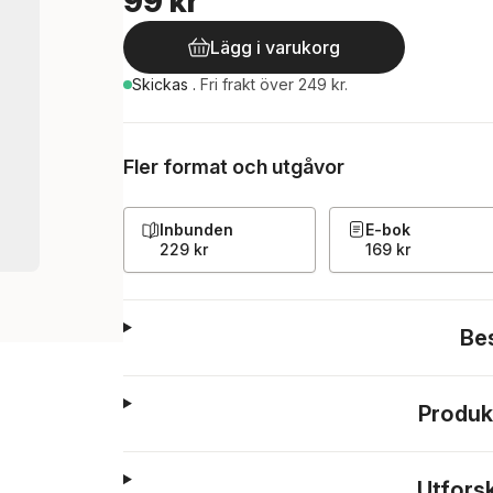
99 kr
Lägg i varukorg
Skickas
.
Fri frakt över 249 kr.
Fler format och utgåvor
Inbunden
E-bok
229 kr
169 kr
Be
Produk
Utfors