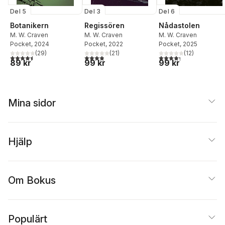
Del 5
Del 3
Del 6
Botanikern
Regissören
Nådastolen
M. W. Craven
M. W. Craven
M. W. Craven
Pocket
, 2024
Pocket
, 2022
Pocket
, 2025
(
29
)
(
21
)
(
12
)
4,5
utav 5 stjärnor. Totalt antal röster:
3,9
utav 5 stjärnor. Totalt antal röster:
4,3
utav 5 stjärnor. Tota
89 kr
99 kr
99 kr
Mina sidor
Hjälp
Om Bokus
Populärt