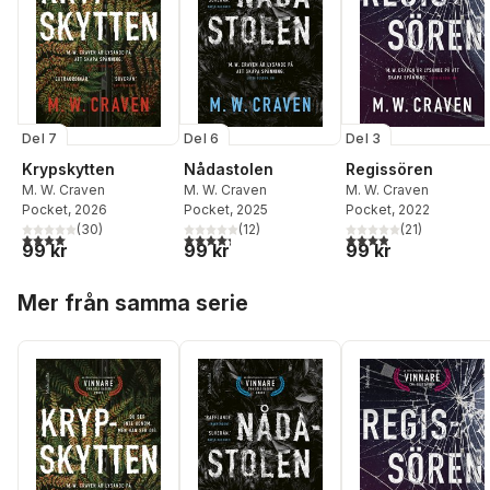
Del 7
Del 6
Del 3
Krypskytten
Nådastolen
Regissören
M. W. Craven
M. W. Craven
M. W. Craven
Pocket
, 2026
Pocket
, 2025
Pocket
, 2022
(
30
)
(
12
)
(
21
)
4,0
utav 5 stjärnor. Totalt antal röster:
4,3
utav 5 stjärnor. Totalt antal röster:
3,9
utav 5 stjärnor. Tota
99 kr
99 kr
99 kr
Hoppa över listan
Mer från samma serie