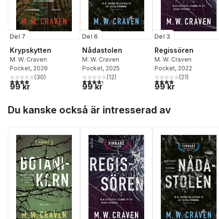
Del 7
Del 6
Del 3
Krypskytten
Nådastolen
Regissören
M. W. Craven
M. W. Craven
M. W. Craven
Pocket
, 2026
Pocket
, 2025
Pocket
, 2022
(
30
)
(
12
)
(
21
)
4,0
utav 5 stjärnor. Totalt antal röster:
4,3
utav 5 stjärnor. Totalt antal röster:
3,9
utav 5 stjärnor. Tota
99 kr
99 kr
99 kr
Hoppa över listan
Du kanske också är intresserad av