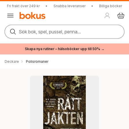
Fri frakt över 249 kr
•
Snabba leveranser
•
Billiga böcker
Sök bok, spel, pussel, penna...
Skapa nya rutiner – hälsoböcker upp till 50% →
Deckare
Polisromaner