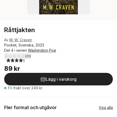
Råttjakten
Av
M. W. Craven
Pocket, Svenska, 2023
Del 4 i serien
Washington Poe
(
20
)
4,3
utav 5 stjärnor. Totalt antal röster:
89 kr
Lägg i varukorg
.
Fri frakt över 249 kr.
Fler format och utgåvor
Visa alla