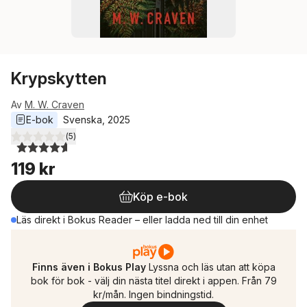
Krypskytten
Av
M. W. Craven
E-bok
Svenska
, 
2025
(
5
)
4,6
utav 5 stjärnor. Totalt antal röster:
119 kr
Köp e-bok
Läs direkt i Bokus Reader – eller ladda ned till din enhet
Finns även i Bokus Play
Lyssna och läs utan att köpa
bok för bok - välj din nästa titel direkt i appen. Från 79
kr/mån. Ingen bindningstid.