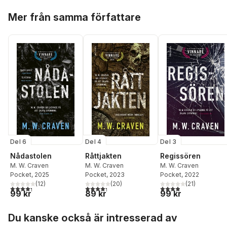
Hoppa över listan
Mer från samma författare
Del 6
Del 4
Del 3
Nådastolen
Råttjakten
Regissören
M. W. Craven
M. W. Craven
M. W. Craven
Pocket
, 2025
Pocket
, 2023
Pocket
, 2022
(
12
)
(
20
)
(
21
)
4,3
utav 5 stjärnor. Totalt antal röster:
4,3
utav 5 stjärnor. Totalt antal röster:
3,9
utav 5 stjärnor. Tota
99 kr
89 kr
99 kr
Hoppa över listan
Du kanske också är intresserad av