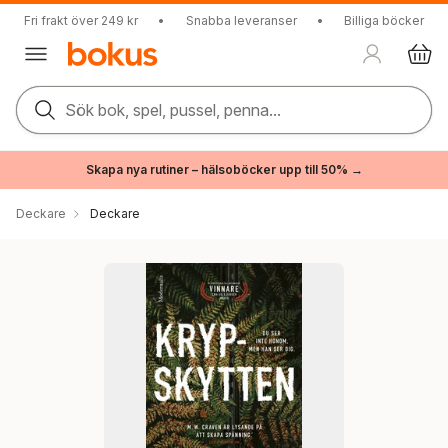
Fri frakt över 249 kr
•
Snabba leveranser
•
Billiga böcker
Sök bok, spel, pussel, penna...
Skapa nya rutiner – hälsoböcker upp till 50% →
Deckare
Deckare