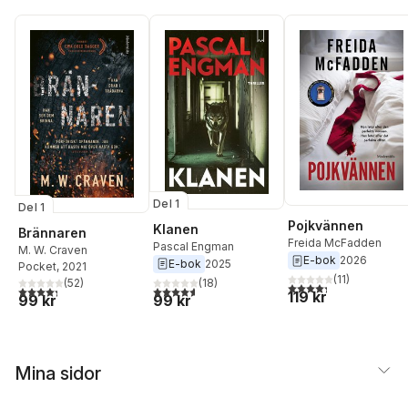
Del 1
Del 1
Pojkvännen
Klanen
Brännaren
Freida McFadden
Pascal Engman
M. W. Craven
E-bok
2026
E-bok
2025
Pocket
, 2021
(
11
)
(
18
)
(
52
)
4,3
utav 5 stjärnor. Tota
4,6
utav 5 stjärnor. Totalt antal röster:
4,3
utav 5 stjärnor. Totalt antal röster:
119 kr
99 kr
99 kr
Mina sidor