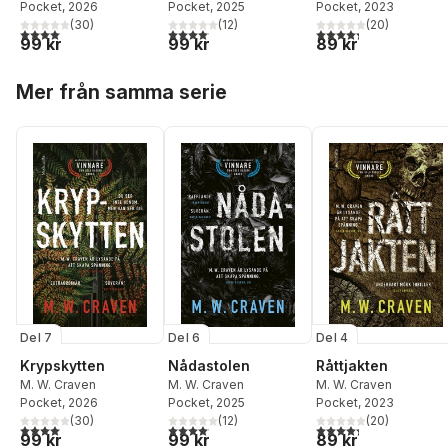
Pocket
, 2026
Pocket
, 2025
Pocket
, 2023
(
30
)
(
12
)
(
20
)
4,0
utav 5 stjärnor. Totalt antal röster:
4,1
utav 5 stjärnor. Totalt antal röster:
4,3
utav 5 stjärnor. Tota
99 kr
99 kr
89 kr
Hoppa över listan
Mer från samma serie
Del 7
Del 6
Del 4
Krypskytten
Nådastolen
Råttjakten
M. W. Craven
M. W. Craven
M. W. Craven
Pocket
, 2026
Pocket
, 2025
Pocket
, 2023
(
30
)
(
12
)
(
20
)
4,0
utav 5 stjärnor. Totalt antal röster:
4,1
utav 5 stjärnor. Totalt antal röster:
4,3
utav 5 stjärnor. Tota
99 kr
99 kr
89 kr