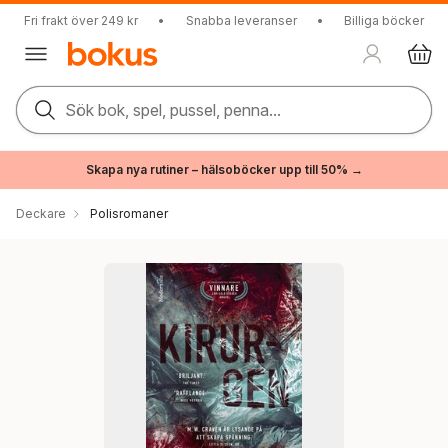
Fri frakt över 249 kr
•
Snabba leveranser
•
Billiga böcker
Sök bok, spel, pussel, penna...
Skapa nya rutiner – hälsoböcker upp till 50% →
Deckare
Polisromaner