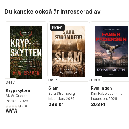
Hoppa över listan
Du kanske också är intresserad av
Nyhet
Del 5
Del 6
Del 7
Slam
Rymlingen
Krypskytten
Sara Strömberg
Kim Faber
,
Janni
M. W. Craven
Inbunden
, 2026
Pedersen
Inbunden
, 2026
Pocket
, 2026
289 kr
263 kr
(
30
)
4,0
utav 5 stjärnor. Totalt antal röster:
99 kr