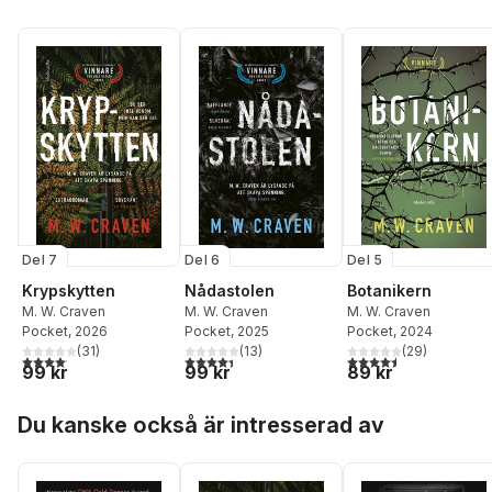
Del 7
Del 6
Del 5
Krypskytten
Nådastolen
Botanikern
M. W. Craven
M. W. Craven
M. W. Craven
Pocket
, 2026
Pocket
, 2025
Pocket
, 2024
(
31
)
(
13
)
(
29
)
4,1
utav 5 stjärnor. Totalt antal röster:
4,4
utav 5 stjärnor. Totalt antal röster:
4,5
utav 5 stjärnor. Tota
99 kr
99 kr
89 kr
Hoppa över listan
Du kanske också är intresserad av