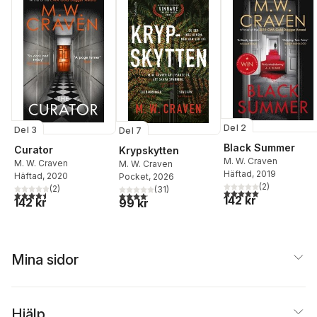
Del 2
Del 3
Del 7
Black Summer
Curator
Krypskytten
M. W. Craven
M. W. Craven
M. W. Craven
Häftad
, 2019
Häftad
, 2020
Pocket
, 2026
(
2
)
(
2
)
(
31
)
5,0
utav 5 stjärnor. Tota
4,5
utav 5 stjärnor. Totalt antal röster:
4,1
utav 5 stjärnor. Totalt antal röster:
142 kr
142 kr
99 kr
Mina sidor
Hjälp