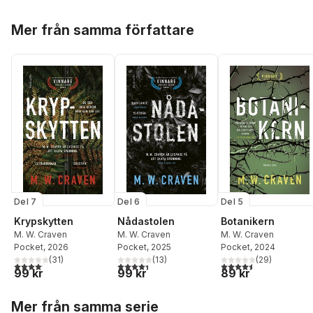
Hoppa över listan
Mer från samma författare
Del 7
Del 6
Del 5
Krypskytten
Nådastolen
Botanikern
M. W. Craven
M. W. Craven
M. W. Craven
Pocket
, 2026
Pocket
, 2025
Pocket
, 2024
(
31
)
(
13
)
(
29
)
4,1
utav 5 stjärnor. Totalt antal röster:
4,4
utav 5 stjärnor. Totalt antal röster:
4,5
utav 5 stjärnor. Tota
99 kr
99 kr
89 kr
Hoppa över listan
Mer från samma serie