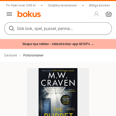
Fri frakt över 249 kr
•
Snabba leveranser
•
Billiga böcker
Sök bok, spel, pussel, penna...
Skapa nya rutiner – hälsoböcker upp till 50% →
Deckare
Polisromaner