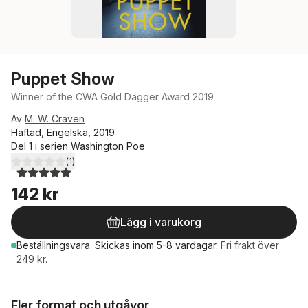
Puppet Show
Winner of the CWA Gold Dagger Award 2019
Av
M. W. Craven
Häftad, Engelska, 2019
Del 1 i serien
Washington Poe
(
1
)
5,0
utav 5 stjärnor. Totalt antal röster:
142 kr
Lägg i varukorg
Beställningsvara.
Skickas
inom 5-8 vardagar
.
Fri frakt över
249 kr.
Fler format och utgåvor