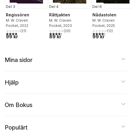
Del 3
Del 4
Del 6
Regissören
Råttjakten
Nådastolen
M. W. Craven
M. W. Craven
M. W. Craven
Pocket
, 2022
Pocket
, 2023
Pocket
, 2025
(
21
)
(
20
)
(
12
)
3,9
utav 5 stjärnor. Totalt antal röster:
4,3
utav 5 stjärnor. Totalt antal röster:
4,3
utav 5 stjärnor. Tota
99 kr
89 kr
99 kr
Mina sidor
Hjälp
Om Bokus
Populärt