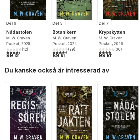
Del 6
Del 5
Del 7
Nådastolen
Botanikern
Krypskytten
M. W. Craven
M. W. Craven
M. W. Craven
Pocket
, 2025
Pocket
, 2024
Pocket
, 2026
(
12
)
(
29
)
(
30
)
4,3
utav 5 stjärnor. Totalt antal röster:
4,5
utav 5 stjärnor. Totalt antal röster:
4,0
utav 5 stjärnor. Tota
99 kr
89 kr
99 kr
Hoppa över listan
Du kanske också är intresserad av