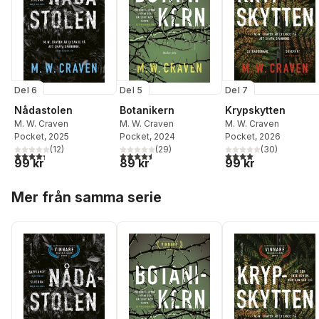
Del 6
Del 5
Del 7
Nådastolen
Botanikern
Krypskytten
M. W. Craven
M. W. Craven
M. W. Craven
Pocket
, 2025
Pocket
, 2024
Pocket
, 2026
(
12
)
(
29
)
(
30
)
4,3
utav 5 stjärnor. Totalt antal röster:
4,5
utav 5 stjärnor. Totalt antal röster:
4,0
utav 5 stjärnor. Tota
99 kr
89 kr
99 kr
Hoppa över listan
Mer från samma serie