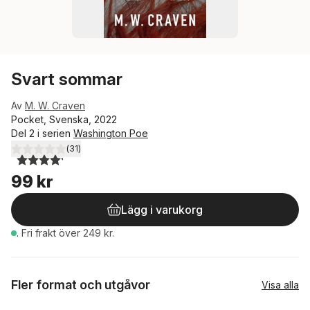
Svart sommar
Av
M. W. Craven
Pocket, Svenska, 2022
Del 2 i serien
Washington Poe
(
31
)
4,2
utav 5 stjärnor. Totalt antal röster:
99 kr
Lägg i varukorg
.
Fri frakt över 249 kr.
Fler format och utgåvor
Visa alla