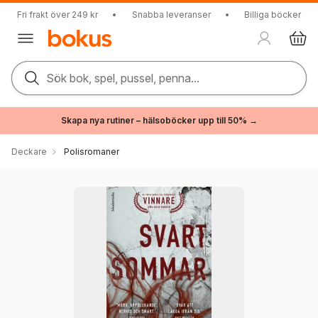
Fri frakt över 249 kr
•
Snabba leveranser
•
Billiga böcker
Sök bok, spel, pussel, penna...
Skapa nya rutiner – hälsoböcker upp till 50% →
Deckare
Polisromaner