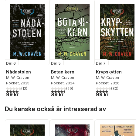
Del 6
Del 5
Del 7
Nådastolen
Botanikern
Krypskytten
M. W. Craven
M. W. Craven
M. W. Craven
Pocket
, 2025
Pocket
, 2024
Pocket
, 2026
(
12
)
(
29
)
(
30
)
4,3
utav 5 stjärnor. Totalt antal röster:
4,5
utav 5 stjärnor. Totalt antal röster:
4,0
utav 5 stjärnor. Tota
99 kr
89 kr
99 kr
Hoppa över listan
Du kanske också är intresserad av