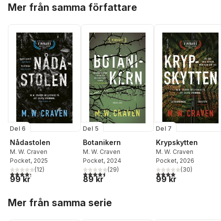
Hoppa över listan
Mer från samma författare
Del 6
Del 5
Del 7
Nådastolen
Botanikern
Krypskytten
M. W. Craven
M. W. Craven
M. W. Craven
Pocket
, 2025
Pocket
, 2024
Pocket
, 2026
(
12
)
(
29
)
(
30
)
4,3
utav 5 stjärnor. Totalt antal röster:
4,5
utav 5 stjärnor. Totalt antal röster:
4,0
utav 5 stjärnor. Tota
99 kr
89 kr
99 kr
Hoppa över listan
Mer från samma serie