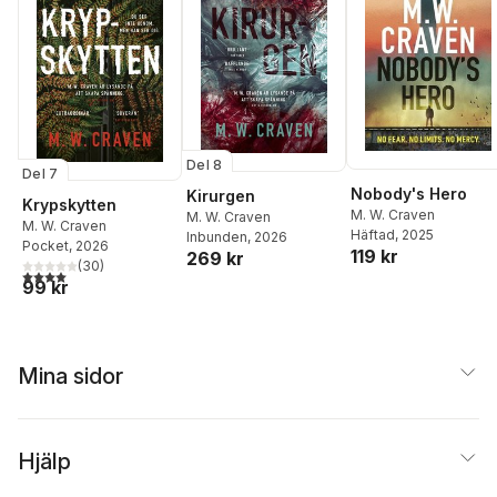
Del 8
Del 7
Nobody's Hero
Kirurgen
Krypskytten
M. W. Craven
M. W. Craven
M. W. Craven
Häftad
, 2025
Inbunden
, 2026
Pocket
, 2026
119 kr
269 kr
(
30
)
4,0
utav 5 stjärnor. Totalt antal röster:
99 kr
Mina sidor
Hjälp