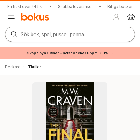
Fri frakt över 249 kr
•
Snabba leveranser
•
Billiga böcker
Sök bok, spel, pussel, penna...
Skapa nya rutiner – hälsoböcker upp till 50% →
Deckare
Thriller