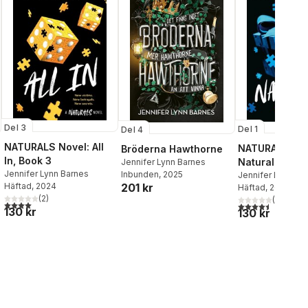
Del 3
Del 1
Del 4
NATURALS Novel: All
NATURALS Nov
Bröderna Hawthorne
In, Book 3
Naturals, Book
Jennifer Lynn Barnes
Jennifer Lynn Barnes
Inbunden
, 2025
Jennifer Lynn Ba
Häftad
, 2024
201 kr
Häftad
, 2023
al röster:
(
2
)
(
2
)
4,0
utav 5 stjärnor. Totalt antal röster:
4,5
utav 5 stjärnor.
130 kr
130 kr