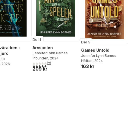
Del 1
Del 5
våra ben i
Arvspelen
Games Untold
 jord
Jennifer Lynn Barnes
Jennifer Lynn Barnes
Inbunden
, 2024
wab
Häftad
, 2024
(
2
)
, 2026
5,0
utav 5 stjärnor. Totalt antal röster:
163 kr
209 kr