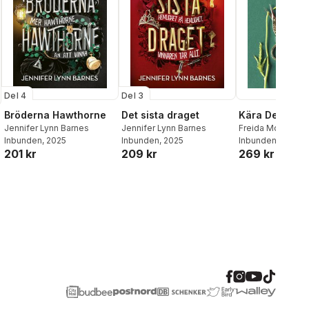
Del 4
Del 3
Bröderna Hawthorne
Det sista draget
Kära Debbie
Jennifer Lynn Barnes
Jennifer Lynn Barnes
Freida McFadde
Inbunden
, 2025
Inbunden
, 2025
Inbunden
, 2026
201 kr
209 kr
269 kr