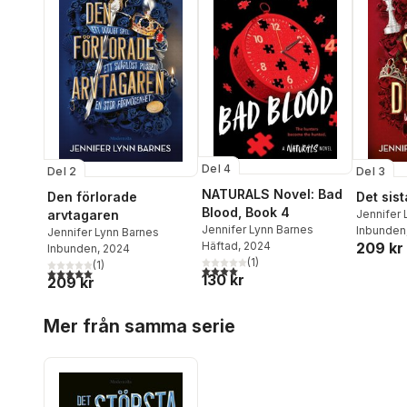
Del 4
Del 2
Del 3
NATURALS Novel: Bad
Den förlorade
Det sis
Blood, Book 4
arvtagaren
Jennifer 
Jennifer Lynn Barnes
Inbunden
Jennifer Lynn Barnes
Häftad
, 2024
209 kr
Inbunden
, 2024
(
1
)
(
1
)
4,0
utav 5 stjärnor. Totalt antal röster:
5,0
utav 5 stjärnor. Totalt antal röster:
130 kr
209 kr
Hoppa över listan
Mer från samma serie