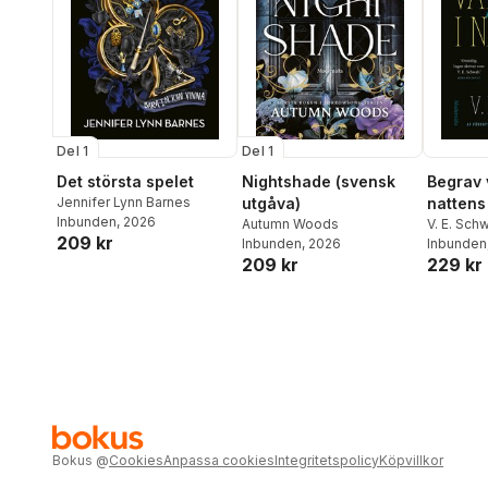
Del 1
Del 1
Det största spelet
Nightshade (svensk
Begrav 
Jennifer Lynn Barnes
utgåva)
nattens
Inbunden
, 2026
Autumn Woods
V. E. Sch
209 kr
Inbunden
, 2026
Inbunden
209 kr
229 kr
Bokus
@
Cookies
Anpassa cookies
Integritetspolicy
Köpvillkor