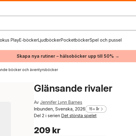
okus Play
E-böcker
Ljudböcker
Pocketböcker
Spel och pussel
Skapa nya rutiner – hälsoböcker upp till 50% →
nde böcker och äventyrsböcker
Glänsande rivaler
Av
Jennifer Lynn Barnes
Inbunden, Svenska, 2026
15+ år
Del 2 i serien
Det största spelet
209 kr