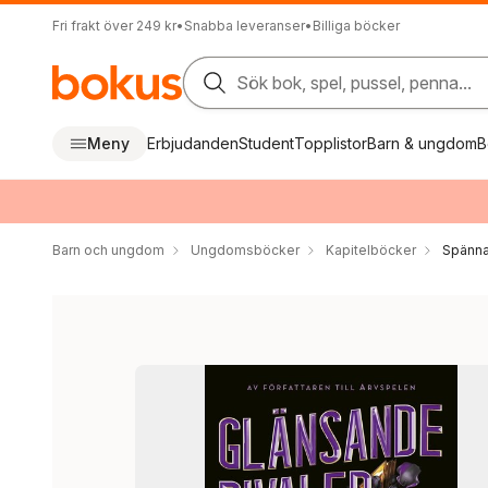
Fri frakt över 249 kr
•
Snabba leveranser
•
Billiga böcker
Sök bok, spel, pussel, penna...
Meny
Erbjudanden
Student
Topplistor
Barn & ungdom
B
Barn och ungdom
Ungdomsböcker
Kapitelböcker
Spänna