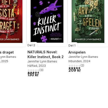
Del 2
Del 1
NATURALS Novel:
ta draget
Arvspelen
Killer Instinct, Book 2
Lynn Barnes
Jennifer Lynn Barnes
, 2025
Inbunden
, 2024
Jennifer Lynn Barnes
(
2
)
Häftad
, 2023
5,0
utav 5 stjärnor. Totalt ant
209 kr
(
3
)
4,7
utav 5 stjärnor. Totalt antal röster:
130 kr