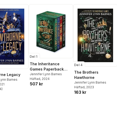
Del 1
The Inheritance
Del 4
Games Paperback
The Brothers
Collection
Jennifer Lynn Barnes
rne Legacy
Hawthorne
Häftad
, 2024
Lynn Barnes
Jennifer Lynn Barnes
507 kr
2021
Häftad
, 2023
4
)
stjärnor. Totalt antal röster:
163 kr