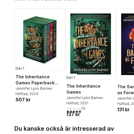
Del 1
The Inheritance
Del 1
Games Paperback
The Inheritance
The Sa
Collection
Jennifer Lynn Barnes
Games
as Forw
Häftad
, 2024
Jennifer Lynn Barnes
Jennifer 
507 kr
Häftad
, 2021
Häftad
, 
(
1
)
131 kr
5,0
utav 5 stjärnor. Totalt antal röster:
137 kr
Hoppa över listan
Du kanske också är intresserad av