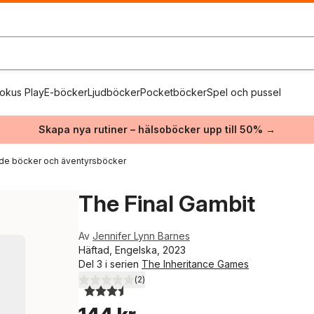
okus Play
E-böcker
Ljudböcker
Pocketböcker
Spel och pussel
Skapa nya rutiner – hälsoböcker upp till 50% →
de böcker och äventyrsböcker
The Final Gambit
Av
Jennifer Lynn Barnes
Häftad, Engelska, 2023
Del 3 i serien
The Inheritance Games
(
2
)
3,5
utav 5 stjärnor. Totalt antal röster: