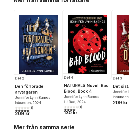
Mer från samma författare
Del 4
Del 2
Del 3
NATURALS Novel: Bad
Den förlorade
Det sis
Blood, Book 4
arvtagaren
Jennifer 
Jennifer Lynn Barnes
Inbunden
Jennifer Lynn Barnes
Häftad
, 2024
209 kr
Inbunden
, 2024
(
1
)
(
1
)
4,0
utav 5 stjärnor. Totalt antal röster:
5,0
utav 5 stjärnor. Totalt antal röster:
130 kr
209 kr
Hoppa över listan
Mer från samma serie