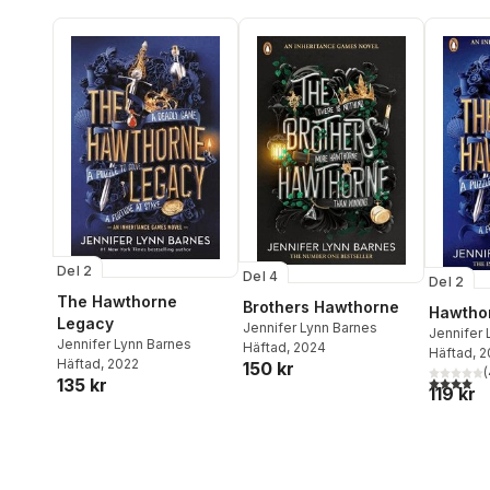
Del 2
Del 4
Del 2
The Hawthorne
Brothers Hawthorne
Hawtho
Legacy
Jennifer Lynn Barnes
Jennifer 
Jennifer Lynn Barnes
Häftad
, 2024
Häftad
, 
Häftad
, 2022
150 kr
(
4,0
utav 5 
135 kr
119 kr