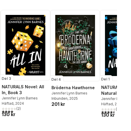
Del 3
Del 1
Del 4
NATURALS Novel: All
NATURALS Nov
Bröderna Hawthorne
In, Book 3
Naturals, Book
Jennifer Lynn Barnes
Jennifer Lynn Barnes
Inbunden
, 2025
Jennifer Lynn Ba
Häftad
, 2024
201 kr
Häftad
, 2023
al röster:
(
2
)
(
2
)
4,0
utav 5 stjärnor. Totalt antal röster:
4,5
utav 5 stjärnor.
130 kr
130 kr