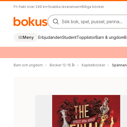
Fri frakt över 249 kr
•
Snabba leveranser
•
Billiga böcker
Sök bok, spel, pussel, penna...
Meny
Erbjudanden
Student
Topplistor
Barn & ungdom
B
Barn och ungdom
Böcker 12-15 år
Kapitelböcker
Spännan