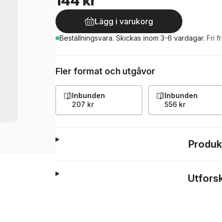
144 kr
Lägg i varukorg
Beställningsvara.
Skickas
inom 3-6 vardagar
.
Fri f
Fler format och utgåvor
Inbunden
Inbunden
207 kr
556 kr
Produk
Utfors