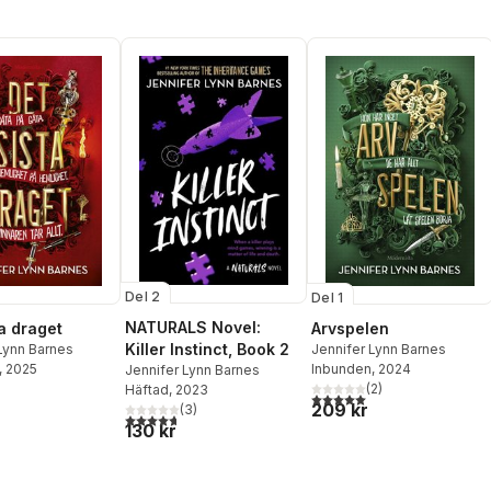
Del 2
Del 1
NATURALS Novel:
ta draget
Arvspelen
Killer Instinct, Book 2
Lynn Barnes
Jennifer Lynn Barnes
, 2025
Inbunden
, 2024
Jennifer Lynn Barnes
(
2
)
Häftad
, 2023
5,0
utav 5 stjärnor. Totalt ant
209 kr
(
3
)
4,7
utav 5 stjärnor. Totalt antal röster:
130 kr