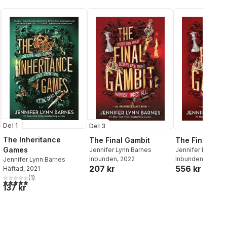
Del 1
Del 3
The Inheritance
The Final Gambit
The Final Gam
Games
Jennifer Lynn Barnes
Jennifer Lynn Ba
Inbunden
, 2022
Inbunden
, 2024
Jennifer Lynn Barnes
207 kr
556 kr
Häftad
, 2021
(
1
)
5,0
utav 5 stjärnor. Totalt antal röster:
137 kr