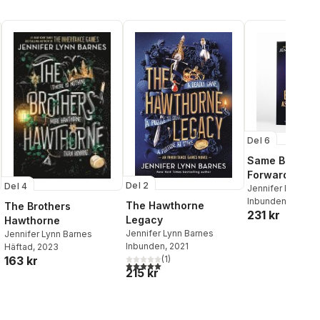
Del 6
Same Backwar
Forward (Delu
Del 2
Del 4
Limited Edition
Jennifer Lynn Ba
Inbunden
, 2025
The Hawthorne
The Brothers
231 kr
Legacy
Hawthorne
Jennifer Lynn Barnes
Jennifer Lynn Barnes
Inbunden
, 2021
Häftad
, 2023
163 kr
(
1
)
5,0
utav 5 stjärnor. Totalt antal röster:
215 kr