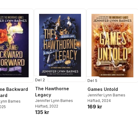
Del 2
Del 5
The Hawthorne
me Backward
Games Untold
Legacy
ard
Jennifer Lynn Barnes
Jennifer Lynn Barnes
Häftad
, 2024
Lynn Barnes
169 kr
Häftad
, 2022
2025
135 kr