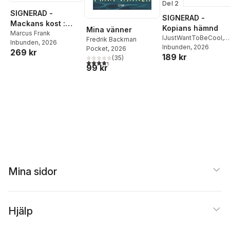
Del 2
SIGNERAD -
SIGNERAD -
Mackans kost :
Kopians hämnd
Mina vänner
Middagar och
Marcus Frank
IJustWantToBeCool
,
Fredrik Backman
Inbunden
, 2026
matlådor
Joel Adolphson
Inbunden
, 2026
,
Emil
Pocket
, 2026
269 kr
189 kr
Ejdemo Beer
,
Victor
(
35
)
4,3
utav 5 stjärnor. Totalt antal röster:
Beer
99 kr
Mina sidor
Hjälp