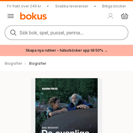
Fri frakt över 249 kr
•
Snabba leveranser
•
Billiga böcker
Sök bok, spel, pussel, penna...
Skapa nya rutiner – hälsoböcker upp till 50% →
Biografier
Biografier