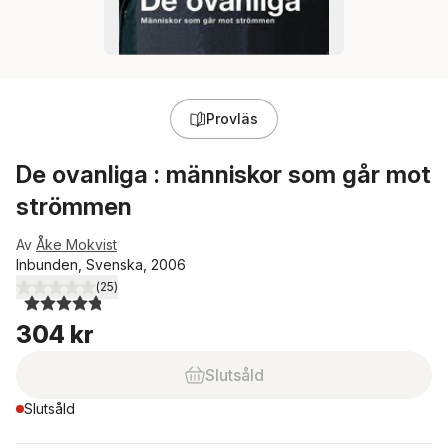
Provläs
De ovanliga : människor som går mot
strömmen
Av
Åke Mokvist
Inbunden, Svenska, 2006
(
25
)
4,8
utav 5 stjärnor. Totalt antal röster:
304 kr
Slutsåld
Slutsåld