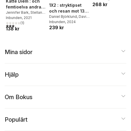
Katte Diem : och
268 kr
1X2 : stryktipset
historien
femtioelva andra
och resan mot 13
kattdikter som
Jennifer Bark
,
Stellan
rätt
Daniel Björklund
,
David
Löfving
Inbunden
, 2021
fångar dagen (och
Stark
Inbunden
, 2024
(
1
)
natten, inte minst!)
3,0
utav 5 stjärnor. Totalt antal röster:
239 kr
138 kr
Mina sidor
Hjälp
Om Bokus
Populärt