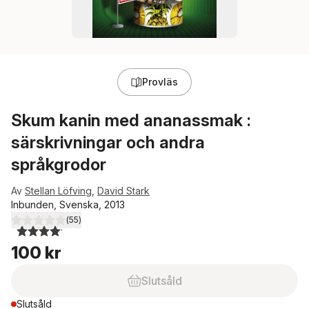
Provläs
Skum kanin med ananassmak :
särskrivningar och andra
språkgrodor
Av
Stellan Löfving
,
David Stark
Inbunden, Svenska, 2013
(
55
)
4,1
utav 5 stjärnor. Totalt antal röster:
100 kr
Slutsåld
Slutsåld