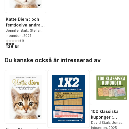
Katte Diem : och
femtioelva andra
kattdikter som
Jennifer Bark
,
Stellan
Löfving
Inbunden
, 2021
fångar dagen (och
(
1
)
natten, inte minst!)
3,0
utav 5 stjärnor. Totalt antal röster:
138 kr
Hoppa över listan
Du kanske också är intresserad av
100 klassiska
kuponger :
stryktipsraderna
David Stark
,
Jonas
Nilsson
Inbunden
, 2025
som går till