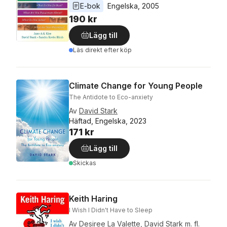
E-bok
Engelska
, 
2005
190 kr
Lägg till
Läs direkt efter köp
Climate Change for Young People
The Antidote to Eco-anxiety
Av
David Stark
Häftad, Engelska, 2023
171 kr
Lägg till
Skickas
Keith Haring
I Wish I Didn't Have to Sleep
Av
Desiree La Valette
,
David Stark
m. fl.