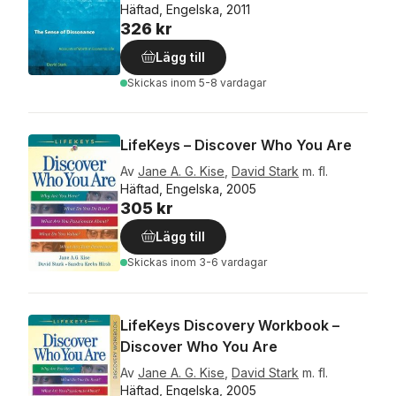
Häftad, Engelska, 2011
326 kr
Lägg till
Skickas
inom 5-8 vardagar
LifeKeys – Discover Who You Are
Av
Jane A. G. Kise
,
David Stark
m. fl.
Häftad, Engelska, 2005
305 kr
Lägg till
Skickas
inom 3-6 vardagar
LifeKeys Discovery Workbook –
Discover Who You Are
Av
Jane A. G. Kise
,
David Stark
m. fl.
Häftad, Engelska, 2005