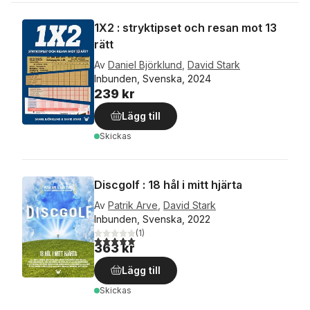
1X2 : stryktipset och resan mot 13
rätt
Av
Daniel Björklund
,
David Stark
Inbunden, Svenska, 2024
239 kr
Lägg till
Skickas
Discgolf : 18 hål i mitt hjärta
Av
Patrik Arve
,
David Stark
Inbunden, Svenska, 2022
(
1
)
5,0
utav 5 stjärnor. Totalt antal röster:
363 kr
Lägg till
Skickas