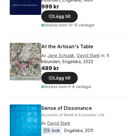
999 kr
Lägg till
Skickas
inom 10-15 vardagar
At the Artisan's Table
Av
Jane Schulak
,
David Stark
m. fl.
Inbunden, Engelska, 2022
489 kr
Lägg till
Skickas
inom 5-8 vardagar
Sense of Dissonance
Accounts of Worth in Economic Life
Av
David Stark
E-bok
Engelska
, 
2011