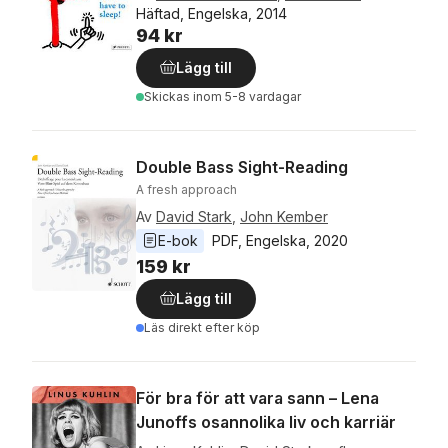
Häftad, Engelska, 2014
94 kr
Lägg till
Skickas
inom 5-8 vardagar
Double Bass Sight-Reading
A fresh approach
Av
David Stark
,
John Kember
E-bok
PDF
, 
Engelska
, 
2020
159 kr
Lägg till
Läs direkt efter köp
För bra för att vara sann – Lena
Junoffs osannolika liv och karriär