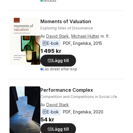
Skickas
Moments of Valuation
Exploring Sites of Dissonance
Av
David Stark
,
Michael Hutter
m. fl.
E-bok
PDF
, 
Engelska
, 
2015
1 495 kr
Lägg till
Läs direkt efter köp
Performance Complex
Competition and Competitions in Social Life
Av
David Stark
E-bok
PDF
, 
Engelska
, 
2020
54 kr
Lägg till