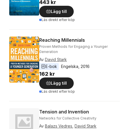
443 kr
Lägg till
Läs direkt efter köp
Reaching Millennials
Proven Methods for Engaging a Younger
Generation
Av
David Stark
E-bok
Engelska
, 
2016
162 kr
Lägg till
Läs direkt efter köp
Tension and Invention
Networks for Collective Creativity
Av
Balazs Vedres
,
David Stark