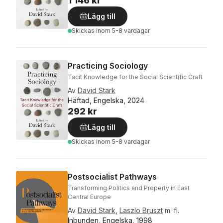
1 146 kr
Lägg till
Skickas
inom 5-8 vardagar
Practicing Sociology
Tacit Knowledge for the Social Scientific Craft
Av
David Stark
Häftad, Engelska, 2024
292 kr
Lägg till
Skickas
inom 5-8 vardagar
Postsocialist Pathways
Transforming Politics and Property in East
Central Europe
Av
David Stark
,
Laszlo Bruszt
m. fl.
Inbunden, Engelska, 1998