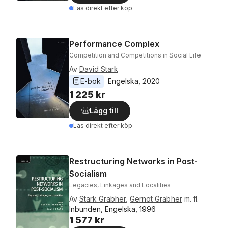
Läs direkt efter köp
Performance Complex
Competition and Competitions in Social Life
Av
David Stark
E-bok
Engelska
, 
2020
1 225 kr
Lägg till
Läs direkt efter köp
Restructuring Networks in Post-
Socialism
Legacies, Linkages and Localities
Av
Stark Grabher
,
Gernot Grabher
m. fl.
Inbunden, Engelska, 1996
1 577 kr