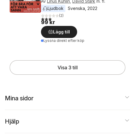
Av
Linus Kuhlin
,
David Stark
m. fl.
Ljudbok
Svenska
, 
2022
(
2
)
3,0
utav 5 stjärnor. Totalt antal röster:
99 kr
Lägg till
Lyssna direkt efter köp
Visa 3 till
Mina sidor
Hjälp