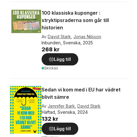
100 klassiska kuponger :
stryktipsraderna som går till
historien
Av
David Stark
,
Jonas Nilsson
Inbunden, Svenska, 2025
268 kr
Lägg till
Skickas
Sedan vi kom med i EU har vädret
blivit sämre
Av
Jennifer Bark
,
David Stark
Häftad, Svenska, 2024
132 kr
Lägg till