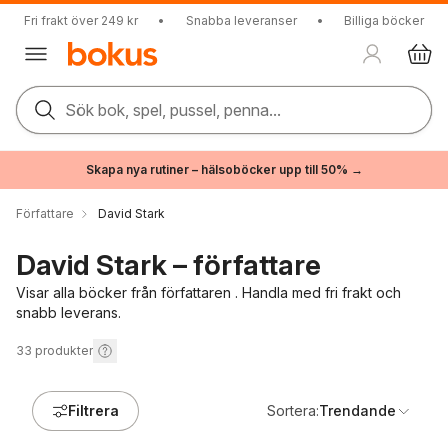
Fri frakt över 249 kr
•
Snabba leveranser
•
Billiga böcker
Sök bok, spel, pussel, penna...
Skapa nya rutiner – hälsoböcker upp till 50% →
Författare
David Stark
David Stark – författare
Visar alla böcker från författaren . Handla med fri frakt och
snabb leverans.
33
produkter
Filtrera
Sortera:
Trendande