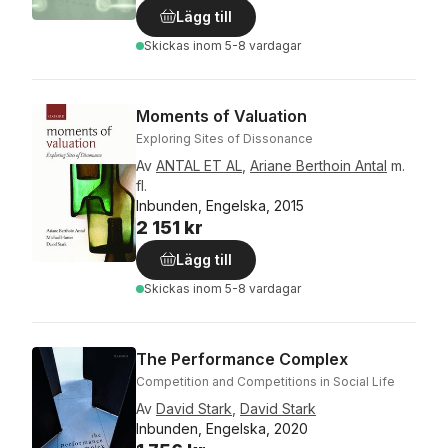
Lägg till
Skickas
inom 5-8 vardagar
Moments of Valuation
Exploring Sites of Dissonance
Av
ANTAL ET AL
,
Ariane Berthoin Antal
m.
fl.
Inbunden, Engelska, 2015
2 151 kr
Lägg till
Skickas
inom 5-8 vardagar
The Performance Complex
Competition and Competitions in Social Life
Av
David Stark
,
David Stark
Inbunden, Engelska, 2020