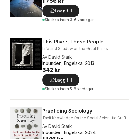
1 756 kr
Lägg till
Skickas
inom 3-6 vardagar
This Place, These People
Life and Shadow on the Great Plains
Av
David Stark
Inbunden, Engelska, 2013
342 kr
Lägg till
Skickas
inom 5-8 vardagar
Practicing Sociology
Tacit Knowledge for the Social Scientific Craft
Av
David Stark
Inbunden, Engelska, 2024