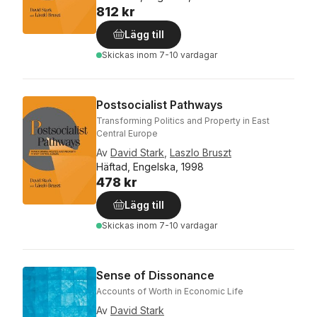
812 kr
Lägg till
Skickas
inom 7-10 vardagar
Postsocialist Pathways
Transforming Politics and Property in East
Central Europe
Av
David Stark
,
Laszlo Bruszt
Häftad, Engelska, 1998
478 kr
Lägg till
Skickas
inom 7-10 vardagar
Sense of Dissonance
Accounts of Worth in Economic Life
Av
David Stark