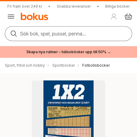
Fri frakt över 249 kr
•
Snabba leveranser
•
Billiga böcker
Sök bok, spel, pussel, penna...
Skapa nya rutiner – hälsoböcker upp till 50% →
Sport, fritid och hobby
Sportböcker
Fotbollsböcker