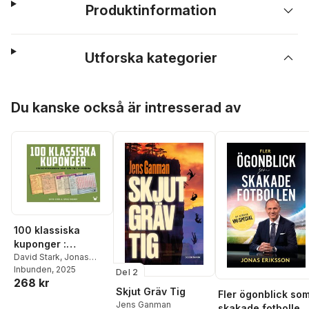
Produktinformation
Utforska kategorier
Hoppa över listan
Du kanske också är intresserad av
100 klassiska
kuponger :
stryktipsraderna
David Stark
,
Jonas
Nilsson
Inbunden
, 2025
som går till
Del 2
268 kr
historien
Skjut Gräv Tig
Fler ögonblick so
Jens Ganman
skakade fotbollen 