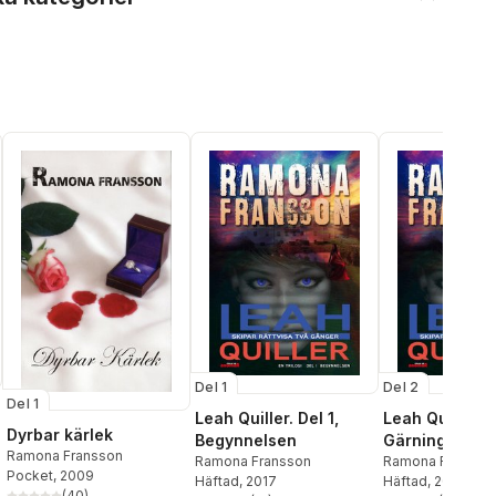
Del 1
Del 2
Del 1
Leah Quiller. Del 1,
Leah Quiller. D
Dyrbar kärlek
Begynnelsen
Gärningen
Ramona Fransson
Ramona Fransson
Ramona Fransso
Pocket
, 2009
Häftad
, 2017
Häftad
, 2018
(
40
)