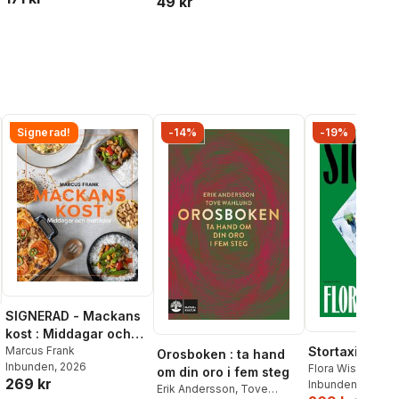
49 kr
l röster:
Signerad!
-14%
-19%
SIGNERAD - Mackans
kost : Middagar och
matlådor
Marcus Frank
Stortaxi
Orosboken : ta hand
Inbunden
, 2026
Flora Wiström
om din oro i fem steg
269 kr
Inbunden
, 2026
Erik Andersson
,
Tove