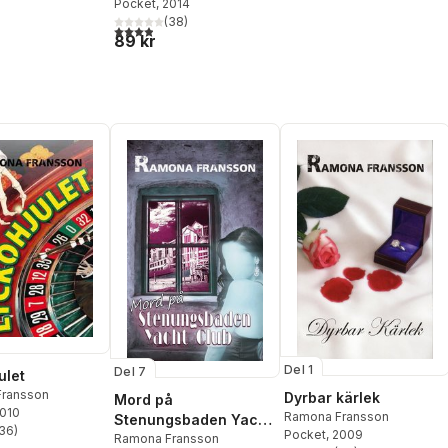
Pocket
, 2014
(
38
)
3,9
utav 5 stjärnor. Totalt antal röster:
89 kr
Del 1
Del 7
ulet
ransson
Dyrbar kärlek
Mord på
2010
Ramona Fransson
Stenungsbaden Yacht
36
)
Pocket
, 2009
stjärnor. Totalt antal röster:
Club
Ramona Fransson