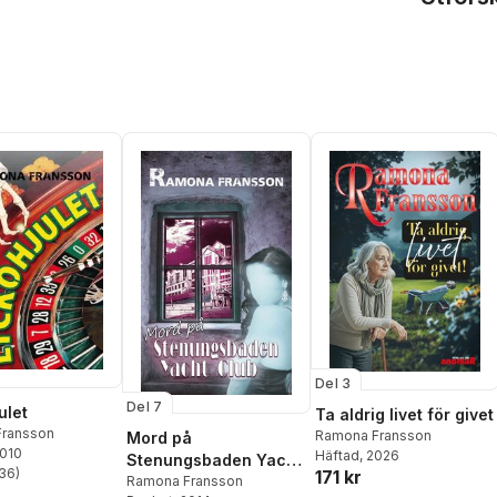
Del 3
Del 7
ulet
Ta aldrig livet för givet
ransson
Ramona Fransson
Mord på
2010
Häftad
, 2026
Stenungsbaden Yacht
36
)
171 kr
stjärnor. Totalt antal röster:
Club
Ramona Fransson