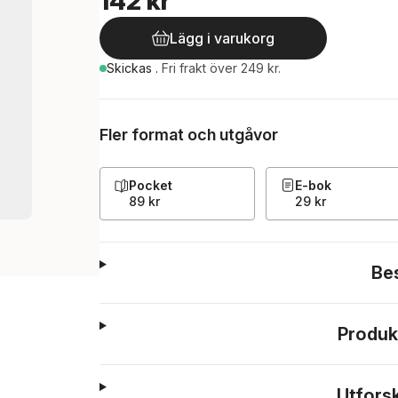
142 kr
Lägg i varukorg
Skickas
.
Fri frakt över 249 kr.
Fler format och utgåvor
Pocket
E-bok
89 kr
29 kr
Be
Produk
Utfors