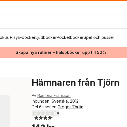
okus Play
E-böcker
Ljudböcker
Pocketböcker
Spel och pussel
Skapa nya rutiner – hälsoböcker upp till 50% →
Hämnaren från Tjörn
Av
Ramona Fransson
Inbunden, Svenska, 2012
Del 6 i serien
Greger Thulin
(
8
)
4,1
utav 5 stjärnor. Totalt antal röster: