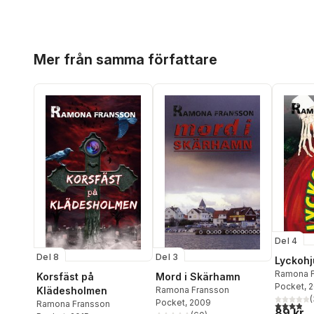
Hoppa över listan
Mer från samma författare
Del 4
Del 3
Del 8
Lyckohj
Ramona F
Mord i Skärhamn
Korsfäst på
Pocket
, 
Ramona Fransson
Klädesholmen
(
Pocket
, 2009
3,9
utav 5 
Ramona Fransson
89 kr