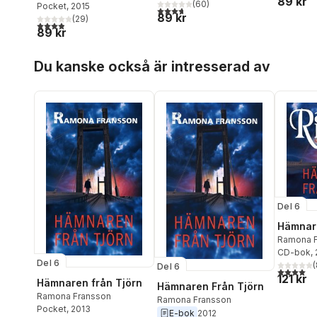
89 kr
(
60
)
Pocket
, 2015
3,7
utav 5 stjärnor. Totalt antal röster:
89 kr
(
29
)
3,9
utav 5 stjärnor. Totalt antal röster:
89 kr
Hoppa över listan
Du kanske också är intresserad av
Del 6
Hämnare
Ramona F
CD-bok
,
Del 6
(
Del 6
4,0
utav 5 
121 kr
Hämnaren från Tjörn
Hämnaren Från Tjörn
Ramona Fransson
Ramona Fransson
Pocket
, 2013
E-bok
2012