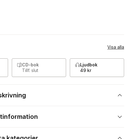
Visa alla
CD-bok
Ljudbok
Tillf. slut
49 kr
skrivning
tinformation
ka kategorier