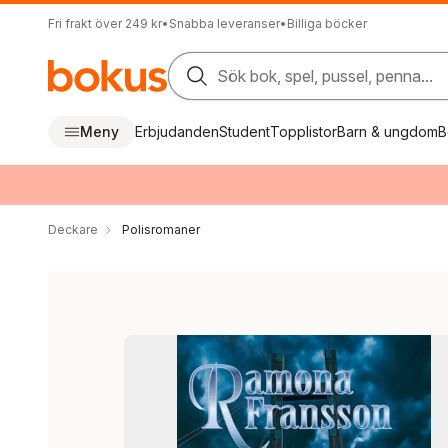
Fri frakt över 249 kr
•
Snabba leveranser
•
Billiga böcker
Sök bok, spel, pussel, penna...
Meny
Erbjudanden
Student
Topplistor
Barn & ungdom
B
Deckare
Polisromaner