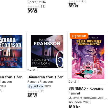
(
40
)
Pocket
, 2014
3,1
utav 5 stjärnor. Totalt anta
89 kr
(
38
)
3,9
utav 5 stjärnor. Totalt antal röster:
89 kr
Signerad!
Del 6
n från Tjörn
Hämnaren från Tjörn
Del 2
ransson
Ramona Fransson
 2013
Ljudbok
2013
SIGNERAD - Kopians
8
)
(
16
)
stjärnor. Totalt antal röster:
hämnd
3,9
utav 5 stjärnor. Totalt antal röster:
49 kr
IJustWantToBeCool
,
Joel
Adolphson
Inbunden
, 2026
,
Emil Ejdemo
189 kr
Beer
,
Victor Beer