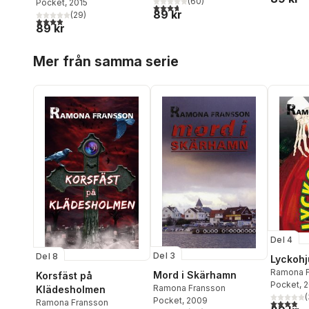
(
60
)
Pocket
, 2015
3,7
utav 5 stjärnor. Totalt antal röster:
89 kr
(
29
)
3,9
utav 5 stjärnor. Totalt antal röster:
89 kr
Hoppa över listan
Mer från samma serie
Del 4
Del 3
Del 8
Lyckohj
Ramona F
Mord i Skärhamn
Korsfäst på
Pocket
, 
Ramona Fransson
Klädesholmen
(
Pocket
, 2009
3,9
utav 5 
Ramona Fransson