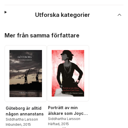
Utforska kategorier
Hoppa över listan
Mer från samma författare
Porträtt av min
Göteborg är alltid
älskare som Joyce
någon annanstans
Carol Oates
Siddhartha Larsson
Siddhartha Larsson
Häftad
, 2015
Inbunden
, 2015