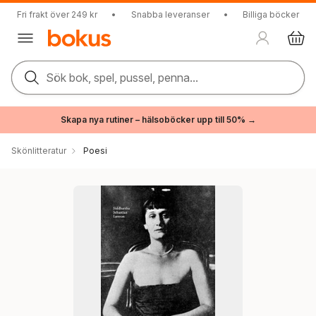
Fri frakt över 249 kr
•
Snabba leveranser
•
Billiga böcker
Sök bok, spel, pussel, penna...
Skapa nya rutiner – hälsoböcker upp till 50% →
Skönlitteratur
Poesi