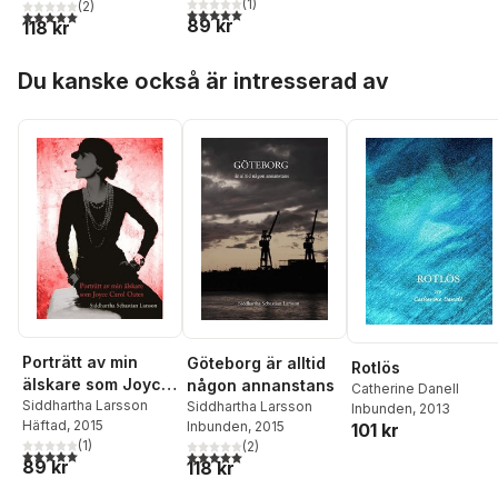
(
1
)
(
2
)
5,0
utav 5 stjärnor. Totalt antal röster:
5,0
utav 5 stjärnor. Totalt antal röster:
89 kr
118 kr
Hoppa över listan
Du kanske också är intresserad av
Porträtt av min
Göteborg är alltid
Rotlös
älskare som Joyce
någon annanstans
Catherine Danell
Carol Oates
Siddhartha Larsson
Siddhartha Larsson
Inbunden
, 2013
Häftad
, 2015
Inbunden
, 2015
101 kr
(
1
)
(
2
)
5,0
utav 5 stjärnor. Totalt antal röster:
5,0
utav 5 stjärnor. Totalt antal röster:
89 kr
118 kr