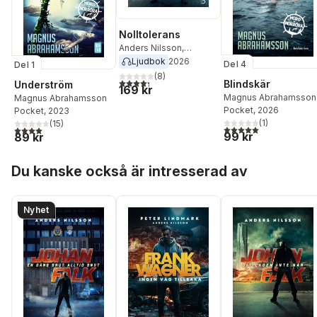
Nolltolerans
Anders Nilsson
,
Magnus Abrahamsson
Ljudbok
2026
Del 4
Del 1
(
8
)
4,3
utav 5 stjärnor. Totalt antal röster:
Blindskär
Underström
169 kr
Magnus Abrahamsson
Magnus Abrahamsson
Pocket
, 2026
Pocket
, 2023
(
1
)
(
15
)
5,0
utav 5 stjärnor. Tota
4,0
utav 5 stjärnor. Totalt antal röster:
99 kr
89 kr
Hoppa över listan
Du kanske också är intresserad av
Nyhet