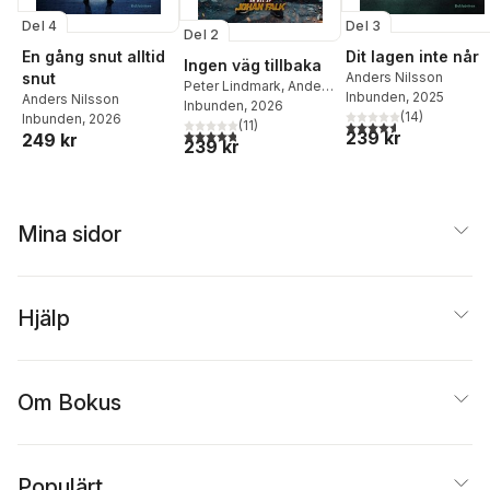
Del 4
Del 3
Del 2
En gång snut alltid
Dit lagen inte når
Ingen väg tillbaka
snut
Anders Nilsson
Peter Lindmark
,
Anders
Inbunden
, 2025
Anders Nilsson
Nilsson
Inbunden
, 2026
(
14
)
Inbunden
, 2026
(
11
)
4,6
utav 5 stjärnor. Tota
4,8
utav 5 stjärnor. Totalt antal röster:
239 kr
249 kr
239 kr
Mina sidor
Hjälp
Om Bokus
Populärt