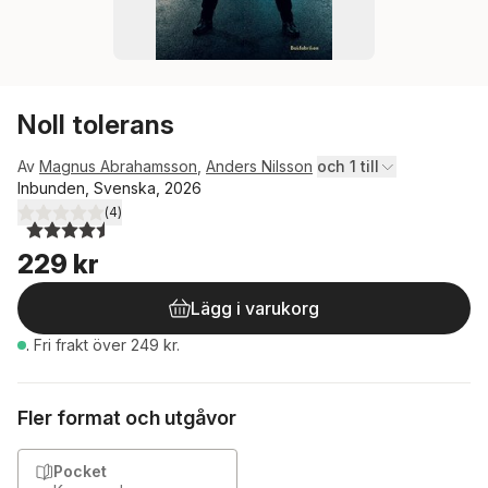
Noll tolerans
Av
Magnus Abrahamsson
,
Anders Nilsson
och 1 till
Inbunden, Svenska, 2026
(
4
)
4,5
utav 5 stjärnor. Totalt antal röster:
229 kr
Lägg i varukorg
.
Fri frakt över 249 kr.
Fler format och utgåvor
Pocket