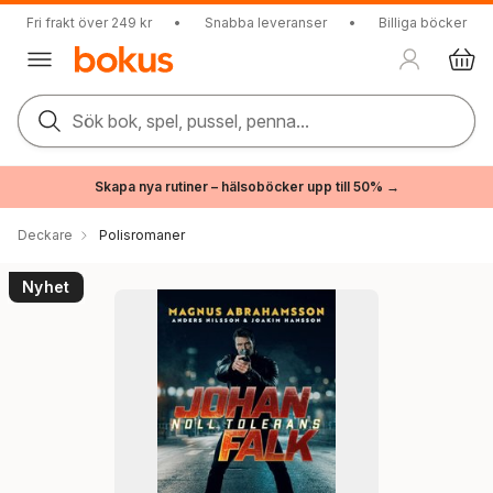
Fri frakt över 249 kr
•
Snabba leveranser
•
Billiga böcker
Sök bok, spel, pussel, penna...
Skapa nya rutiner – hälsoböcker upp till 50% →
Deckare
Polisromaner
Nyhet