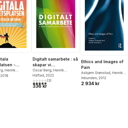
itala
Digitalt samarbete : så
Ethics and Images of
latsen -
skapar vi
Pain
i och design:
rg
,
Henrik
morgondagens
Oscar Berg
,
Henrik
Asbjørn Grønstad
,
Henrik
on
Gustafsson
Häftad
, 2022
2018
n arbetsplats
organisationer
Gustafsson
Inbunden
, 2012
(
3
)
er
5,0
utav 5 stjärnor. Totalt antal röster:
2 934 kr
336 kr
etarna