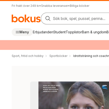
Fri frakt över 249 kr
•
Snabba leveranser
•
Billiga böcker
Sök bok, spel, pussel, penna...
Meny
Erbjudanden
Student
Topplistor
Barn & ungdom
B
Sport, fritid och hobby
Sportböcker
Idrottsträning och coach