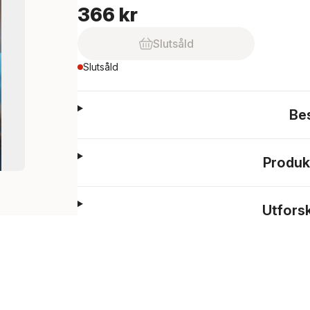
366 kr
Slutsåld
Slutsåld
Be
Produk
Utfors