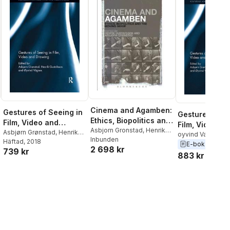
Cinema and Agamben:
Gestures of Seeing in
Gestures of S
Ethics, Biopolitics and
Film, Video and
Film, Video an
the Moving Image
Asbjorn Gronstad
,
Henrik
Drawing
Asbjørn Grønstad
,
Henrik
Drawing
oyvind Vagnes
,
H
Gustafsson
Inbunden
Gustafsson
Häftad
, 2018
,
Øyvind
Gustafsson
,
Asbj
E-bok
2016
2 698 kr
739 kr
Vågnes
Gronstad
883 kr