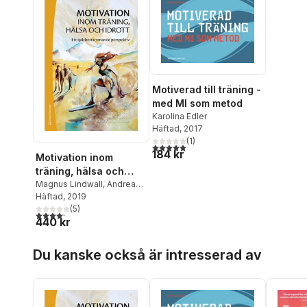
Motiverad till träning -
med MI som metod
Karolina Edler
Häftad
, 2017
(
1
)
5,0
utav 5 stjärnor. Totalt antal röster:
184 kr
Motivation inom
träning, hälsa och
idrott - Ett
Magnus Lindwall
,
Andreas
Stenling
Häftad
, 2019
,
Karin Weman
,
självbestämmande
Karolina Edler
(
5
)
,
Henrik
perspektiv
4,2
utav 5 stjärnor. Totalt antal röster:
440 kr
Gustafsson
,
Andreas
Ivarsson
,
Urban Johnson
,
Hoppa över listan
Linus Jonsson
,
Susanne
Du kanske också är intresserad av
Tafvelin
,
Stefan Wagnsson