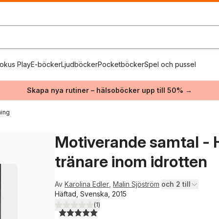
okus Play
E-böcker
Ljudböcker
Pocketböcker
Spel och pussel
Skapa nya rutiner – hälsoböcker upp till 50% →
ning
Motiverande samtal - 
tränare inom idrotten
Av
Karolina Edler
,
Malin Sjöström
och 2 till
Häftad, Svenska, 2015
(
1
)
5,0
utav 5 stjärnor. Totalt antal röster: