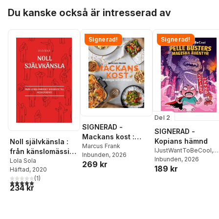
Hoppa över listan
Du kanske också är intresserad av
Signerad!
Signerad!
Del 2
SIGNERAD -
SIGNERAD -
Mackans kost :
Kopians hämnd
Noll självkänsla :
Middagar och
Marcus Frank
IJustWantToBeCool
,
från känslomässigt
Inbunden
, 2026
matlådor
Joel Adolphson
Inbunden
, 2026
,
Emil
beroende till
Lola Sola
269 kr
189 kr
Ejdemo Beer
,
Victor
Häftad
, 2020
medberoende
Beer
(
1
)
5,0
utav 5 stjärnor. Totalt antal röster:
234 kr