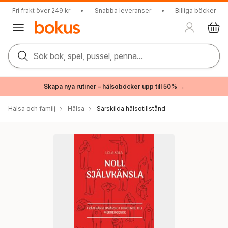
Fri frakt över 249 kr
•
Snabba leveranser
•
Billiga böcker
Sök bok, spel, pussel, penna...
Skapa nya rutiner – hälsoböcker upp till 50% →
Hälsa och familj
Hälsa
Särskilda hälsotillstånd