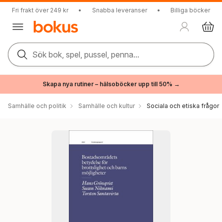
Fri frakt över 249 kr
•
Snabba leveranser
•
Billiga böcker
Sök bok, spel, pussel, penna...
Skapa nya rutiner – hälsoböcker upp till 50% →
Samhälle och politik
Samhälle och kultur
Sociala och etiska frågor