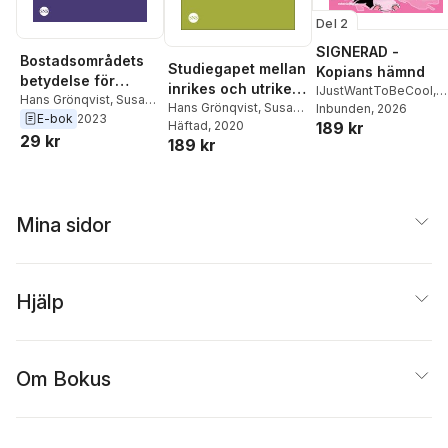
Del 2
SIGNERAD -
Bostadsområdets
Studiegapet mellan
Kopians hämnd
betydelse för
inrikes och utrikes
IJustWantToBeCool
,
brottslighet och
Hans Grönqvist
,
Susan
födda elever
Hans Grönqvist
,
Susan
Joel Adolphson
Inbunden
, 2026
,
Emil
Niknami
,
Torsten
E-bok
2023
barns möjligheter
Niknami
Häftad
, 2020
189 kr
Ejdemo Beer
,
Victor
Santavirta
29 kr
189 kr
Beer
Mina sidor
Hjälp
Om Bokus