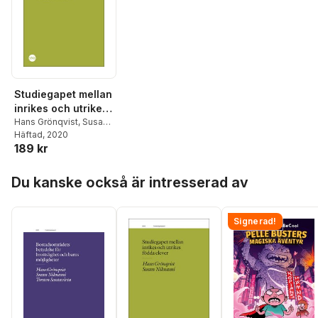
Studiegapet mellan
inrikes och utrikes
födda elever
Hans Grönqvist
,
Susan
Niknami
Häftad
, 2020
189 kr
Hoppa över listan
Du kanske också är intresserad av
Signerad!