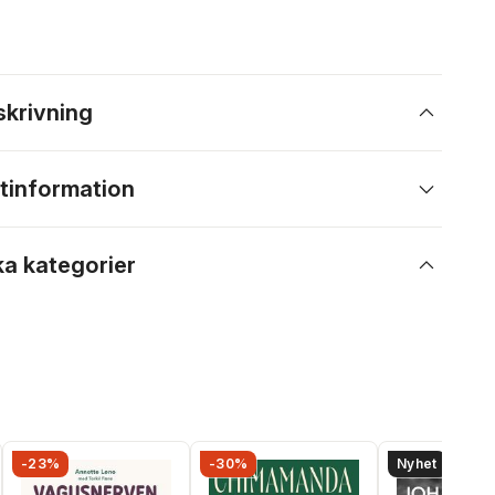
skrivning
tinformation
ka kategorier
-23%
-30%
Nyhet