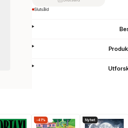
Slutsåld
Be
Produk
Utfors
-41%
Nyhet