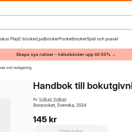
okus Play
E-böcker
Ljudböcker
Pocketböcker
Spel och pussel
Skapa nya rutiner – hälsoböcker upp till 50% →
nde och redigering
Handbok till bokutgivn
Av
Vulkan Vulkan
Storpocket, Svenska, 2024
145 kr
Slutsåld