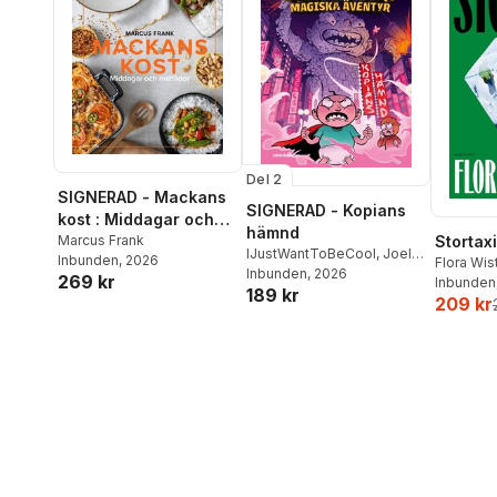
Del 2
SIGNERAD - Mackans
SIGNERAD - Kopians
kost : Middagar och
hämnd
matlådor
Marcus Frank
Stortaxi
IJustWantToBeCool
,
Joel
Inbunden
, 2026
Flora Wi
Adolphson
Inbunden
, 2026
,
Emil Ejdemo
269 kr
Inbunden
189 kr
Beer
,
Victor Beer
209 kr