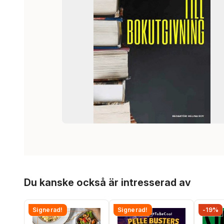
Hoppa över listan
Du kanske också är intresserad av
Signerad!
Signerad!
-19%