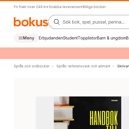
Fri frakt över 249 kr
•
Snabba leveranser
•
Billiga böcker
Sök bok, spel, pussel, penna...
Meny
Erbjudanden
Student
Topplistor
Barn & ungdom
B
Språk och ordböcker
Språk: referensverk och allmänt
Skriva