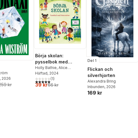
Börja skolan:
Del 1
pysselbok med
klistermärken
Holly Bathie
,
Alice
Flickan och
ström
Beecham
Häftad
, 2024
silverhjorten
, 2026
(
1
)
5,0
utav 5 stjärnor. Totalt antal röster:
Alexandra Bring
39 kr
259 kr
66 kr
Inbunden
, 2026
169 kr