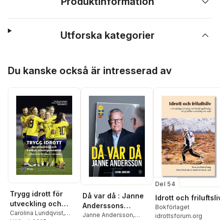
Produktinformation
Utforska kategorier
Hoppa över listan
Du kanske också är intresserad av
Del 54
Trygg idrott för
Då var då : Janne
Idrott och friluftsli
utveckling och
Anderssons
Bokförlaget
hållbar
Carolina Lundqvist
,
dagbok som
Janne Andersson
,
idrottsforum.org